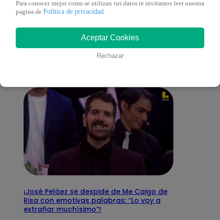
Para conocer mejor como se utilizan tus datos te invitamos leer nuestra
Política de privacidad
pagina de
.
También te puede
Aceptar Cookies
interesar
Rechazar
¡José Peláez se despide de Me Caigo de
Risa con emotivas palabras: “Lo voy a
extrañar muchísimo”!