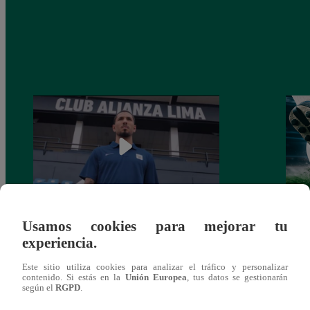
Usamos cookies para mejorar tu
Alianza Lima: así anunció a Sergio Peña
Parti
experiencia.
como nuevo fichaje para el Torneo
prog
Clausura 2025
Este sitio utiliza cookies para analizar el tráfico y personalizar
contenido. Si estás en la
Unión Europea
, tus datos se gestionarán
según el
RGPD
.