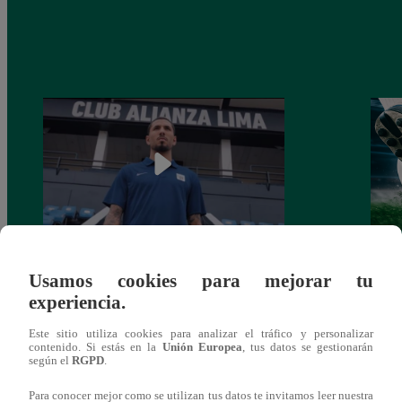
Alianza Lima: así anunció a Sergio Peña
Parti
Usamos cookies para mejorar tu
como nuevo fichaje para el Torneo
prog
experiencia.
Clausura 2025
Este sitio utiliza cookies para analizar el tráfico y personalizar
contenido. Si estás en la
Unión Europea
, tus datos se gestionarán
según el
RGPD
.
Para conocer mejor como se utilizan tus datos te invitamos leer nuestra