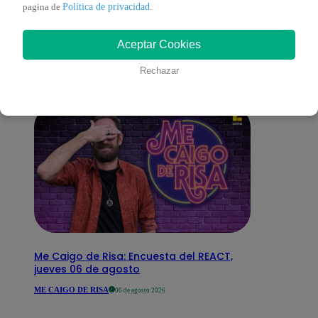
También te puede
Política de privacidad
pagina de
.
Aceptar Cookies
interesar
Rechazar
Me Caigo de Risa: Encuesta del REACT,
jueves 06 de agosto
ME CAIGO DE RISA
06 de agosto 2026