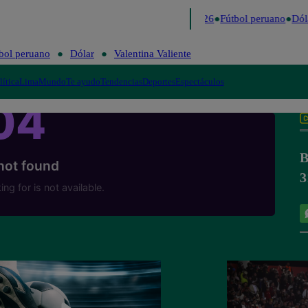
Lo último
Me Caigo de Risa
Perú Decide 2026
Fútbol peruano
Dóla
bol peruano
Dólar
Valentina Valiente
lítica
Lima
Mundo
Te ayudo
Tendencias
Deportes
Espectáculos
B
3