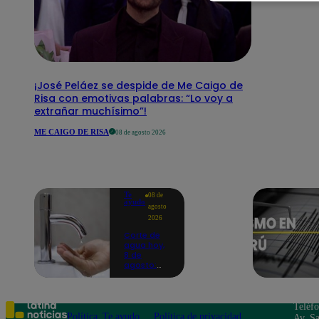
¡José Peláez se despide de Me Caigo de
Risa con emotivas palabras: “Lo voy a
extrañar muchísimo”!
ME CAIGO DE RISA
08 de agosto 2026
Te
08 de
ayudo
agosto
2026
Corte de
agua hoy,
8 de
agosto:
horarios y
distritos
afectados
sin el
Teléf
servicio de
Política
Te ayudo
Política de privacidad
Av. Sa