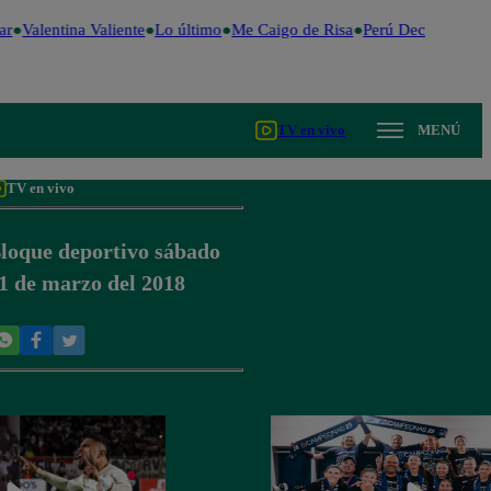
r
Valentina Valiente
Lo último
Me Caigo de Risa
Perú Decide 2026
TV en vivo
MENÚ
TV en vivo
loque deportivo sábado
1 de marzo del 2018