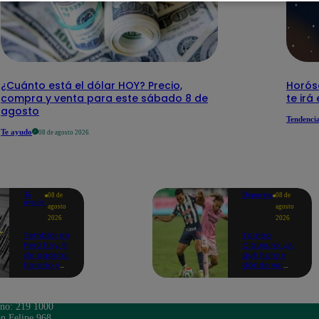
¿Cuánto está el dólar HOY? Precio,
Horós
compra y venta para este sábado 8 de
te irá
agosto
Tendenci
Te ayudo
08 de agosto 2026
Te
Deportes
08 de
08 de
ayudo
agosto
agosto
2026
2026
Temblor en
Torneo
Perú hoy, 8
Clausura: ¿A
de agosto:
qué hora y
horario y
dónde ver
epicentro
Sport Boys
del último
vs. Alianza
sismo,
Lima por la
según IGP
fecha 4?
ono: 219 1000
n Felipe 968