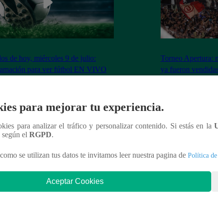
dos de hoy, miércoles 9 de julio:
Torneo Apertura: 
ramación para ver fútbol EN VIVO
ya fueron vendidas
Los Chankas
ies para mejorar tu experiencia.
ookies para analizar el tráfico y personalizar contenido. Si estás en la
nteresar
n según el
RGPD
.
como se utilizan tus datos te invitamos leer nuestra pagina de
Política de
Aceptar Cookies