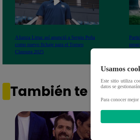
Alianza Lima: así anunció a Sergio Peña
Parti
como nuevo fichaje para el Torneo
prog
Clausura 2025
Usamos cook
Este sitio utiliza c
También te puede i
datos se gestionará
Para conocer mejor 