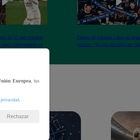
más de 55 mil entradas
Figura de Alianza Lima no segui
 para Universitario vs
equipo: “Es una decisión de vi
Unión Europea
, tus
.
 privacidad
Rechazar