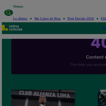
Temas
Lo último
Me Caigo de Risa
Perú Decide 2026
Fút
Po