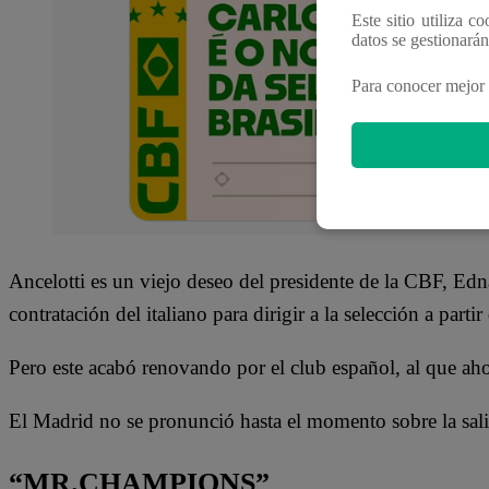
Este sitio utiliza c
datos se gestionará
Para conocer mejor 
Ancelotti es un viejo deseo del presidente de la CBF, Ed
contratación del italiano para dirigir a la selección a par
Pero este acabó renovando por el club español, al que ah
El Madrid no se pronunció hasta el momento sobre la salid
“MR.CHAMPIONS”