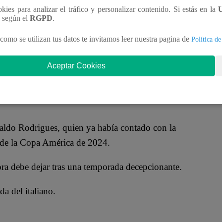
ookies para analizar el tráfico y personalizar contenido. Si estás en la
n según el
RGPD
.
como se utilizan tus datos te invitamos leer nuestra pagina de
Política de
Aceptar Cookies
naldo Rodrigues, quien ya había contado con la
tir de la Copa América de 2024.
ora debe dejar tras una temporada decepcionante.
a del italiano.