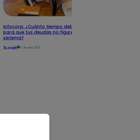
Infocorp: ¿Cuánto tiempo debe pasar
para que tus deudas no figuren en su
sistema?
Te ayudo
11 de junio 2025