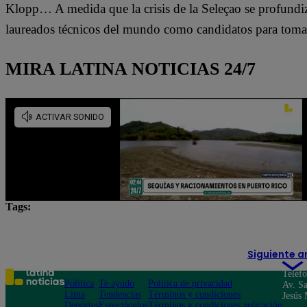
Klopp… A medida que la crisis de la Seleçao se profundi
laureados técnicos del mundo como candidatos para tomar
MIRA LATINA NOTICIAS 24/7
Tags:
Brasil
Carlo Ancelotti
Selección de BRasil
Siguiente a
Teléf
Política
Te ayudo
Política de privacidad
Av. Sa
Lima
Tendencias
Términos y condiciones
Jesús 
Deportes
Espectáculos
Términos y condiciones aplicación