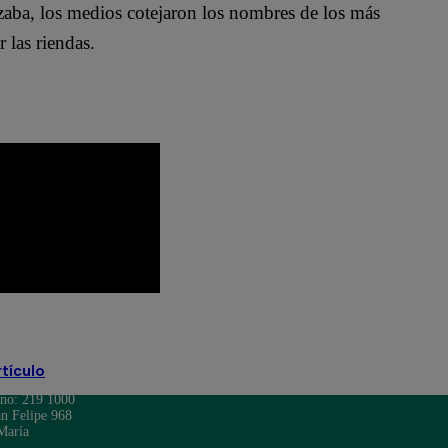
zaba, los medios cotejaron los nombres de los más
 las riendas.
rtículo
ono: 219 1000
n Felipe 968
María