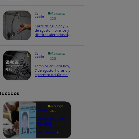
Te
07 de agosto
ayudo
2026
Corte de agua hoy, 7
de agosto: horarios y
distritos afectados sin
el servicio de Sedapal
Te
07 de agosto
ayudo
2026
Temblor en Perú hoy,
7 de agosto: horario y
epicentro del último
sismo, según IGP
tacados
Te
26 de mayo
ayudo
2025
Revisa si tienes
deudas
consultando
con tu DNI:
aquí los