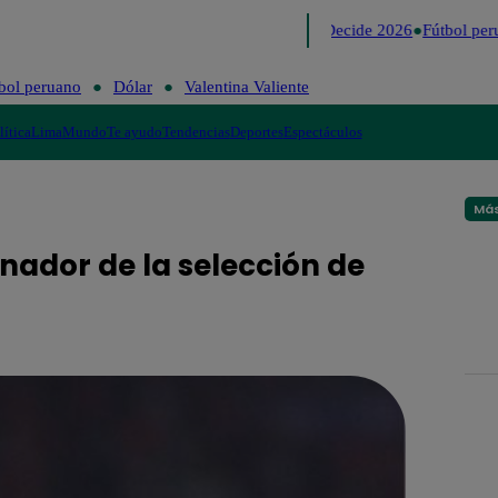
Lo último
Me Caigo de Risa
Perú Decide 2026
Fútbol peru
bol peruano
Dólar
Valentina Valiente
lítica
Lima
Mundo
Te ayudo
Tendencias
Deportes
Espectáculos
Más
enador de la selección de