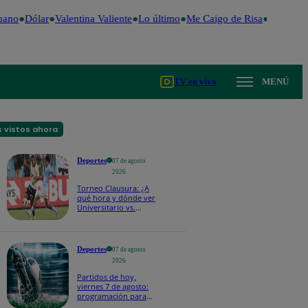
ano
Dólar
Valentina Valiente
Lo último
Me Caigo de Risa
Perú Deci
TV en vivo
MENÚ
 vistos ahora
Deportes
07 de agosto
2026
Torneo Clausura: ¿A
qué hora y dónde ver
Universitario vs.
Sporting Cristal por la
fecha 4?
Deportes
07 de agosto
2026
Partidos de hoy,
viernes 7 de agosto:
programación para
ver fútbol EN VIVO