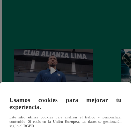
Usamos cookies para mejorar tu
Alianza Lima: así anunció a Sergio Peña
Parti
experiencia.
como nuevo fichaje para el Torneo
prog
Clausura 2025
Este sitio utiliza cookies para analizar el tráfico y personalizar
contenido. Si estás en la
Unión Europea
, tus datos se gestionarán
según el
RGPD
.