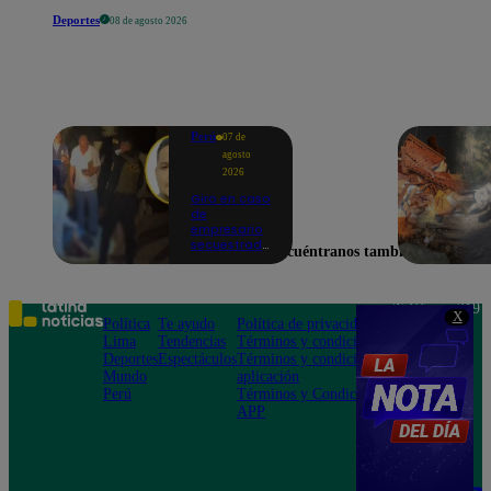
Deportes
08 de agosto 2026
Perú
07 de
agosto
2026
Giro en caso
de
empresario
secuestrado
Encuéntranos también en
y asesinado:
Habría sido
un ajuste de
cuentas
Teléfono: 219
X
Política
Te ayudo
Política de privacidad
1000
Lima
Tendencias
Términos y condiciones
Av. San
Deportes
Espectáculos
Términos y condiciones
Felipe 968
Mundo
aplicación
Jesús María
Perú
Términos y Condiciones
APP