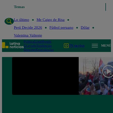
Temas
Lo último
Me Caigo de Risa
Lo último
Me Caigo de Risa
Perú Decide 2026
Fútbol peruano
Dólar
Valentina Valiente
Política
Lima
Mundo
Te ayudo
Tendencias
TV en vivo
MENÚ
Deportes
Espectáculos