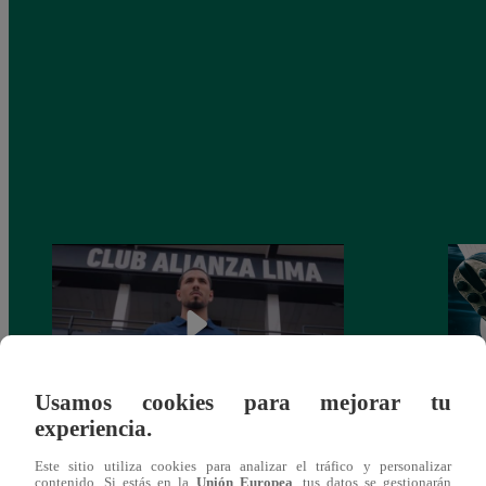
Usamos cookies para mejorar tu
experiencia.
Alianza Lima: así anunció a Sergio Peña
Parti
Este sitio utiliza cookies para analizar el tráfico y personalizar
como nuevo fichaje para el Torneo
prog
contenido. Si estás en la
Unión Europea
, tus datos se gestionarán