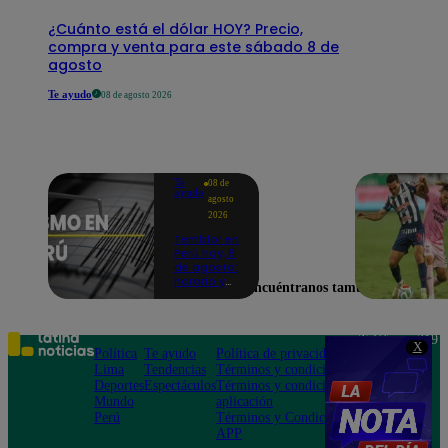
¿Cuánto está el dólar HOY? Precio,
compra y venta para este sábado 8 de
agosto
Te ayudo
08 de agosto 2026
Te
08 de
ayudo
agosto
2026
Temblor en
Perú hoy, 8
de agosto:
horario y
Encuéntranos también en
epicentro
del último
sismo,
según IGP
Teléfono: 219
X
Política
Te ayudo
Política de privacidad
1000
Lima
Tendencias
Términos y condiciones
Av. San
Deportes
Espectáculos
Términos y condiciones
Felipe 968
Mundo
aplicación
Jesús María
Perú
Términos y Condiciones
APP