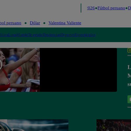
Lo último
Me Caigo de Risa
Perú Decide 2026
Fútbol peruano
Dó
bol peruano
Dólar
Valentina Valiente
lítica
Lima
Mundo
Te ayudo
Tendencias
Deportes
Espectáculos
L
M
s