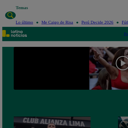
Temas
Lo último
Me Caigo de Risa
Perú Decide 2026
Fút
Po