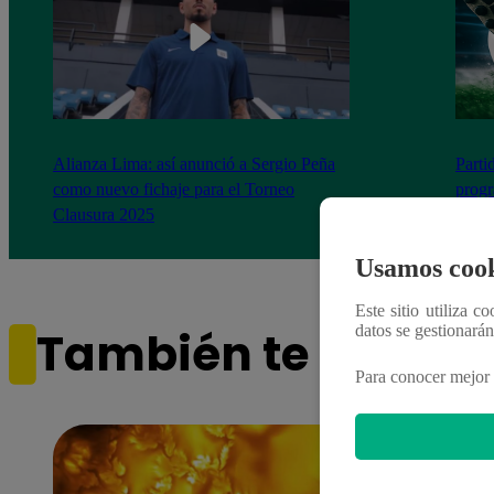
Alianza Lima: así anunció a Sergio Peña
Parti
como nuevo fichaje para el Torneo
prog
Clausura 2025
Usamos cook
Este sitio utiliza c
datos se gestionará
También te puede i
Para conocer mejor 