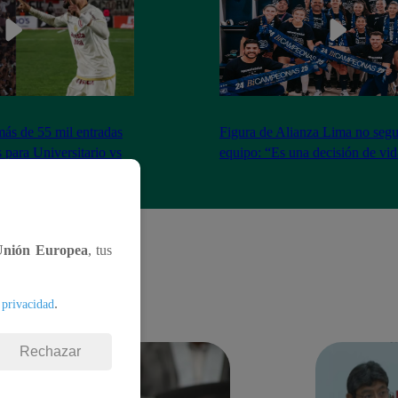
más de 55 mil entradas
Figura de Alianza Lima no segui
 para Universitario vs
equipo: “Es una decisión de vi
Unión Europea
, tus
.
 privacidad
Rechazar