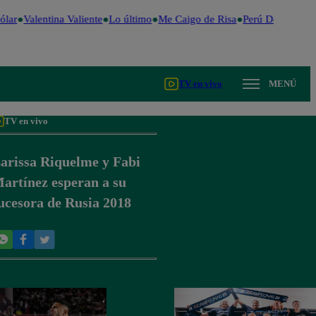
lar
Valentina Valiente
Lo último
Me Caigo de Risa
Perú Decide 2026
TV en vivo
MENÚ
TV en vivo
arissa Riquelme y Fabi
artínez esperan a su
ucesora de Rusia 2018