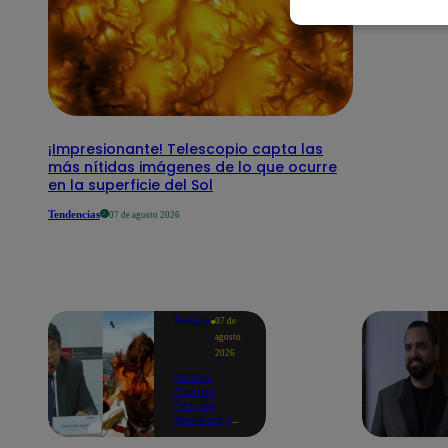
¡Impresionante! Telescopio capta las
más nítidas imágenes de lo que ocurre
en la superficie del Sol
Tendencias
07 de agosto 2026
Política
07 de
agosto
2026
Menos
Fiestas
Patrias,
Navidad y
Año Nuevo:
ministro de