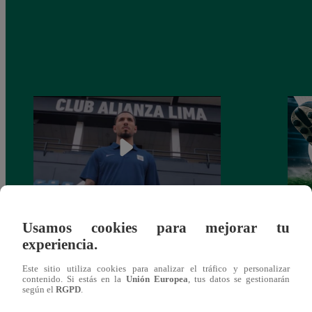
Usamos cookies para mejorar tu
Alianza Lima: así anunció a Sergio Peña
Parti
experiencia.
como nuevo fichaje para el Torneo
prog
Clausura 2025
Este sitio utiliza cookies para analizar el tráfico y personalizar
contenido. Si estás en la
Unión Europea
, tus datos se gestionarán
según el
RGPD
.