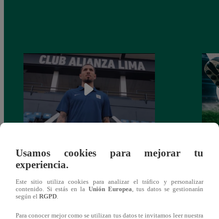
Alianza Lima: así anunció a Sergio Peña
Parti
Usamos cookies para mejorar tu
como nuevo fichaje para el Torneo
prog
experiencia.
Clausura 2025
Este sitio utiliza cookies para analizar el tráfico y personalizar
contenido. Si estás en la
Unión Europea
, tus datos se gestionarán
según el
RGPD
.
Para conocer mejor como se utilizan tus datos te invitamos leer nuestra