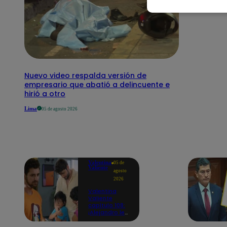
Nuevo video respalda versión de
empresario que abatió a delincuente e
hirió a otro
Lima
05 de agosto 2026
Valentina
05 de
Valiente
agosto
2026
Valentina
Valiente
capítulo 108:
¡Alejandro le
promete a
Lolo y Tony