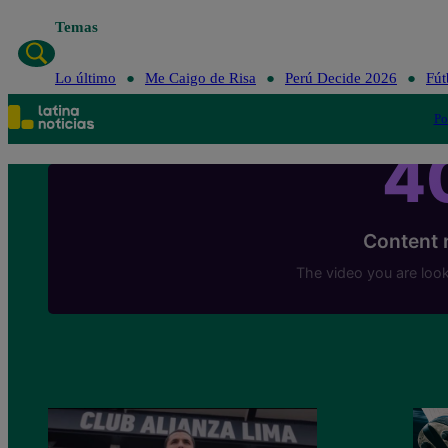
Temas
Lo
Lo último
Me Caigo de Risa
Perú Decide 2026
Fút
Po