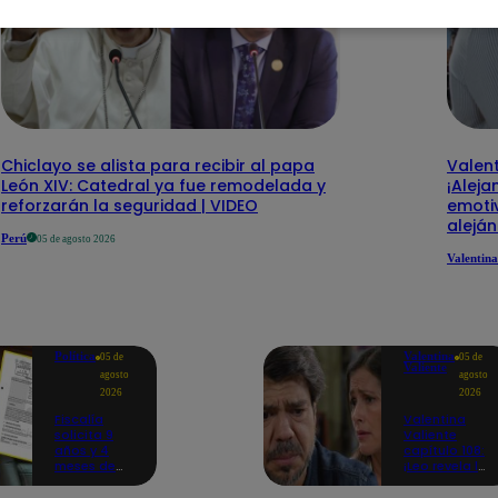
Chiclayo se alista para recibir al papa
Valent
León XIV: Catedral ya fue remodelada y
¡Aleja
reforzarán la seguridad | VIDEO
emotiv
alejá
Perú
05 de agosto 2026
Valentina
Política
Valentina
05 de
05 de
Valiente
agosto
agosto
2026
2026
Fiscalía
Valentina
solicita 9
Valiente
años y 4
capítulo 108:
meses de
¡Leo revela la
prisión
dolorosa
contra
tragedia que