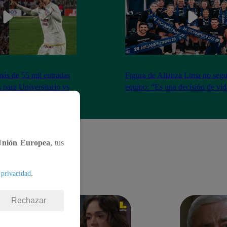
más de 55 mil entradas
Figura de Alianza Lima no segui
 para Universitario vs
equipo: “Es una decisión de vi
Unión Europea
, tus
.
 privacidad
Rechazar