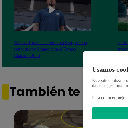
Alianza Lima: así anunció a Sergio Peña
Parti
como nuevo fichaje para el Torneo
prog
Clausura 2025
Usamos cook
Este sitio utiliza c
datos se gestionará
También te puede i
Para conocer mejor 