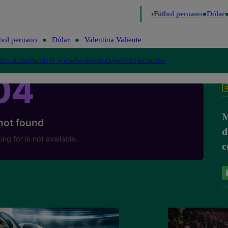
 último
Me Caigo de Risa
Perú Decide 2026
Fútbol peruano
Dólar
bol peruano
Dólar
Valentina Valiente
lítica
Lima
Mundo
Te ayudo
Tendencias
Deportes
Espectáculos
M
d
c