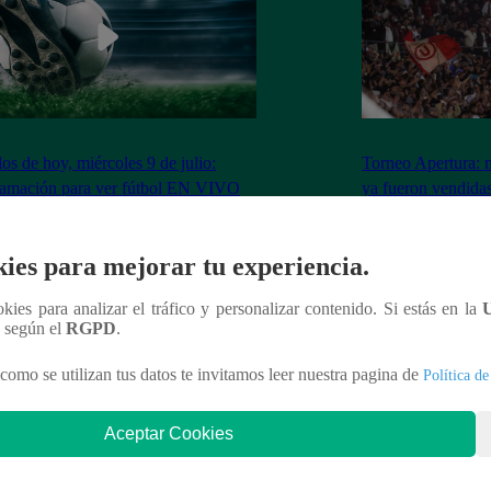
dos de hoy, miércoles 9 de julio:
Torneo Apertura: 
ramación para ver fútbol EN VIVO
ya fueron vendidas
Los Chankas
ies para mejorar tu experiencia.
ookies para analizar el tráfico y personalizar contenido. Si estás en la
n según el
RGPD
.
nteresar
como se utilizan tus datos te invitamos leer nuestra pagina de
Política de
Aceptar Cookies