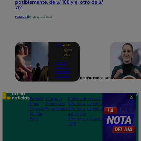
posiblemente, de S/ 100 y el otro de S/
70"
Política
07 de agosto 2026
Lima
07 de
agosto
2026
Ola de
calor se
extiende
hasta el
Encuéntranos también en
lunes 10
de
agosto en
Lima y
Teléfono: 219
X
otras 16
Política
Te ayudo
Política de privacidad
1000
regiones
Lima
Tendencias
Términos y condiciones
Av. San
Deportes
Espectáculos
Términos y condiciones
Felipe 968
Mundo
aplicación
Jesús María
Perú
Términos y Condiciones
APP