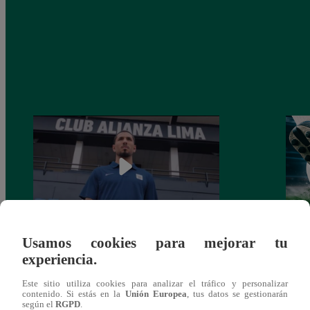
Usamos cookies para mejorar tu
Alianza Lima: así anunció a Sergio Peña
Parti
experiencia.
como nuevo fichaje para el Torneo
prog
Clausura 2025
Este sitio utiliza cookies para analizar el tráfico y personalizar
contenido. Si estás en la
Unión Europea
, tus datos se gestionarán
según el
RGPD
.