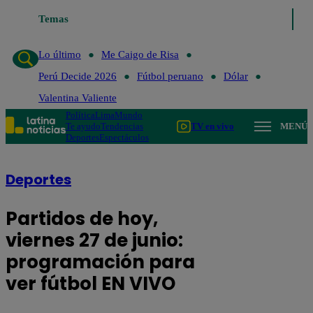
Temas
Lo último
Me Caigo de Risa
Perú De
Lo último
Me Caigo de Risa
Perú Decide 2026
Fútbol peruano
Dólar
Valentina Valiente
Política
Lima
Mundo
Te ayudo
Tendencias
TV en vivo
MENÚ
Deportes
Espectáculos
Deportes
Partidos de hoy,
viernes 27 de junio:
programación para
ver fútbol EN VIVO