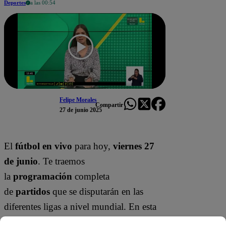
Deportes
a las 00:54
Felipe Morales
Compartir
27 de junio 2025
El
fútbol en vivo
para hoy,
viernes 27
de junio
. Te traemos
la
programación
completa
de
partidos
que se disputarán en las
diferentes ligas a nivel mundial. En esta
nota de
Latina Noticias
, mira