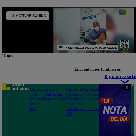
Tags:
Fútbol en vivo
Lo último
Partidos de hoy
Encuéntranos también en
Siguiente artí
Teléfono: 219
X
Política
Te ayudo
Política de privacidad
1000
Lima
Tendencias
Términos y condiciones
Av. San
Deportes
Espectáculos
Términos y condiciones
Felipe 968
Mundo
aplicación
Jesús María
Perú
Términos y Condiciones
APP