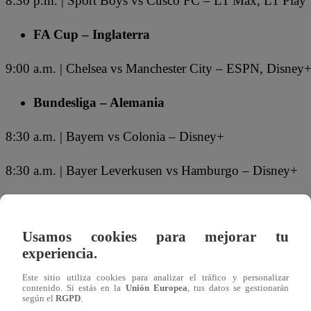
8:30 p.m. | Sport Boys vs Cusco FC – L1 Max, L1 Play
FA Cup – Inglaterra
9:00 a.m. | Chelsea vs Manchester City – ESPN, Disney
Bundesliga – Alemania
8:30 a.m. | Bayern vs Colonia – Disney+
8:30 a.m. | Bayer Leverkusen vs Hamburgo – Disney+
8:30 a.m. | Eintracht Frankfurt vs Stuttgart – Disney+
Usamos cookies para mejorar tu
8:30 a.m. | Borussia Monchengladbach vs Hoffenheim –
experiencia.
8:30 a.m. | Heidenheim vs Mainz – Disney+
Este sitio utiliza cookies para analizar el tráfico y personalizar
contenido. Si estás en la
Unión Europea
, tus datos se gestionarán
según el
RGPD
.
8:30 a.m. | Werder Bremen vs Borussia Dortmund – ES