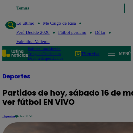
Temas
Lo último
Me Caigo de Ri
Lo último
Me Caigo de Risa
Perú Decide 2026
Fútbol peruano
Dólar
Valentina Valiente
Política
Lima
Mundo
Te ayudo
Tendencias
TV en vivo
MENÚ
Deportes
Espectáculos
Deportes
Partidos de hoy, sábado 16 de 
ver fútbol EN VIVO
Deportes
a las 00:50