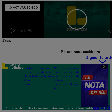
Tags:
Fútbol en vivo
Lo último
Partidos de hoy
Encuéntranos también en
Siguiente artí
Teléfono: 219
X
Política
Te ayudo
Política de privacidad
1000
Lima
Tendencias
Términos y condiciones
Av. San
Deportes
Espectáculos
Términos y condiciones
Felipe 968
Mundo
aplicación
Jesús María
Perú
Términos y Condiciones
APP
© Copyright 2026 - Compañía Latinoamericana de Radio Difusión S.A.
Síguenos