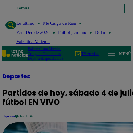
Temas
Lo último
Me Caigo de 
Lo último
Me Caigo de Risa
Perú Decide 2026
Fútbol peruano
Dólar
Valentina Valiente
Política
Lima
Mundo
Te ayudo
Tendencias
TV en vivo
MENÚ
Deportes
Espectáculos
Deportes
Partidos de hoy, sábado 4 de ju
fútbol EN VIVO
Deportes
a las 00:34