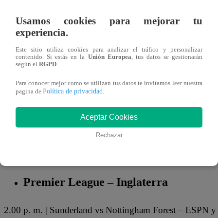
24 de abril 2026
Usamos cookies para mejorar tu
experiencia.
El
fútbol en vivo para hoy, viernes 24 de abril
. Te tra
Este sitio utiliza cookies para analizar el tráfico y personalizar
de partidos
que se disputarán en las diferentes ligas a n
contenido. Si estás en la
Unión Europea
, tus datos se gestionarán
según el
RGPD
.
mira
los encuentros que hay en el Perú y el mundo
.
Para conocer mejor como se utilizan tus datos te invitamos leer nuestra
Política de privacidad
PARTIDOS DE HOY, VIERNES 24 D
pagina de
.
Aceptar Cookies
LaLiga – España
Rechazar
2.00 p. m. | Real Betis vs Real Madrid – D Sports
Premier League – Inglaterra
2.00 p. m. | Sunderland vs Nottingham Forest – ESPN y