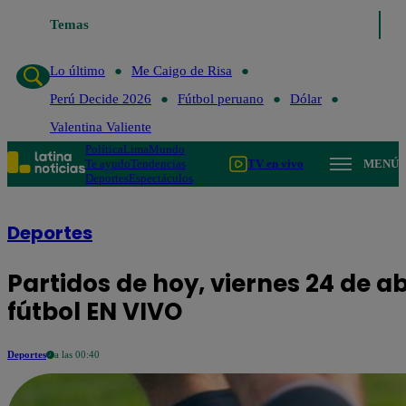
Temas
Lo último
Me Caigo de Risa
Perú Decide 202
Lo último
Me Caigo de Risa
Perú Decide 2026
Fútbol peruano
Dólar
Valentina Valiente
Política
Lima
Mundo
Te ayudo
Tendencias
TV en vivo
MENÚ
Deportes
Espectáculos
Deportes
Partidos de hoy, viernes 24 de a
fútbol EN VIVO
Deportes
a las 00:40