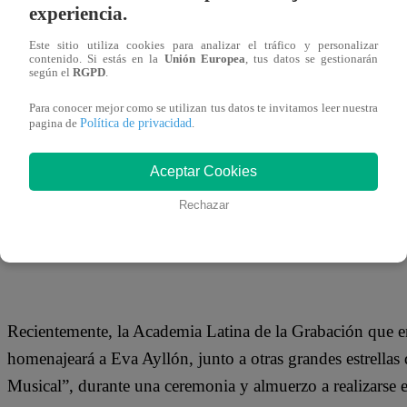
28 de agosto 2019
experiencia.
Este sitio utiliza cookies para analizar el tráfico y personalizar
contenido. Si estás en la
Unión Europea
, tus datos se gestionarán
La reconocida intérprete musical y cantante criolla perua
según el
RGPD
.
Parapanamericanos Lima 2019, ya que formará parte de l
Para conocer mejor como se utilizan tus datos te invitamos leer nuestra
Política de privacidad
pagina de
.
Aceptar Cookies
Eva Ayllón es considerada una de los más grandes baluarte
Rechazar
mundo, con una carrera ininterrumpida de 49 años. Por ell
ceremonia de Clausura llene de peruanidad y orgullo el Es
Recientemente, la Academia Latina de la Grabación que
homenajeará a Eva Ayllón, junto a otras grandes estrellas 
Musical”, durante una ceremonia y almuerzo a realizarse 