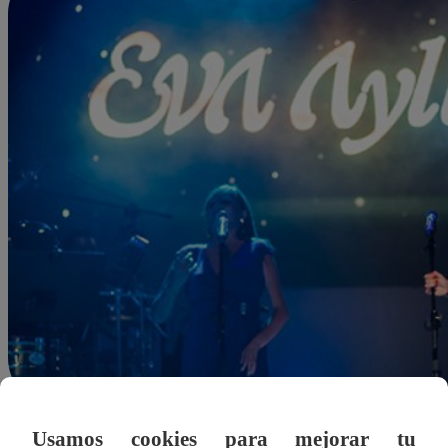
Usamos cookies para mejorar tu
Redacción Latina