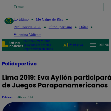
go de Risa
Temas
Perú Decide 2026
Fútbol peruano
Dólar
Valentina Valient
Lo último
Me Caigo de Risa
Perú Decide 2026
Fútbol peruano
Dólar
Valentina Valiente
Política
Lima
Mundo
Te ayudo
Tendencias
TV en vivo
MENÚ
Deportes
Espectáculos
Polideportivo
Lima 2019: Eva Ayllón participa
de Juegos Parapanamericanos
Polideportivo
a las 18:13