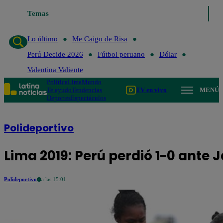
Temas
Lo último
Me Caigo de Risa
Perú
Lo último
Me Caigo de Risa
Perú Decide 2026
Fútbol peruano
Dólar
Valentina Valiente
Política
Lima
Mundo
Te ayudo
Tendencias
TV en vivo
MENÚ
Deportes
Espectáculos
Polideportivo
Lima 2019: Perú perdió 1-0 ante
Polideportivo
a las 15:01