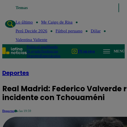
Temas
Lo último
Me Caigo de Risa
Perú Decide 2026
Fútbol per
Lo último
Me Caigo de Risa
Perú Decide 2026
Fútbol peruano
Dólar
Valentina Valiente
Política
Lima
Mundo
Te ayudo
Tendencias
TV en vivo
MENÚ
Deportes
Espectáculos
Deportes
Real Madrid: Federico Valverde r
incidente con Tchouaméni
Deportes
a las 19:59