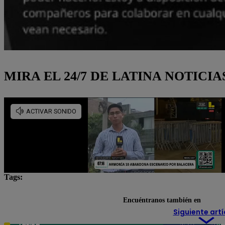
MIRA EL 24/7 DE LATINA NOTICIA
Tags:
Aurélien Tchouaméni
Federico Valverde
Lo últ
Encuéntranos también en
Siguiente artí