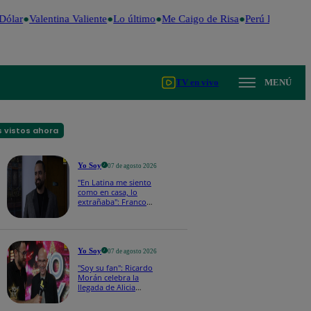
ólar
Valentina Valiente
Lo último
Me Caigo de Risa
Perú Decide 20
TV en vivo
MENÚ
 vistos ahora
Yo Soy
07 de agosto 2026
"En Latina me siento
como en casa, lo
extrañaba": Franco
Cabrera emocionado
por estreno de Yo Soy
2026
Yo Soy
07 de agosto 2026
"Soy su fan": Ricardo
Morán celebra la
llegada de Alicia
Mercado a Yo Soy
2026