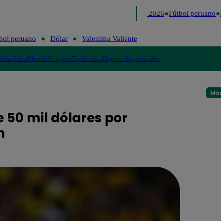
Lo último
Me Caigo de Risa
Perú Decide 2026
Fútbol peruano
D
bol peruano
Dólar
Valentina Valiente
lítica
Lima
Mundo
Te ayudo
Tendencias
Deportes
Espectáculos
Más
 50 mil dólares por
n