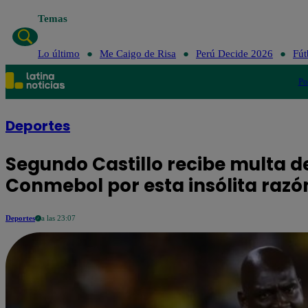
Temas
Lo último
Me Caigo de Risa
Perú Decide 2026
Fút
Po
Deportes
Segundo Castillo recibe multa de
Conmebol por esta insólita razó
Deportes
a las 23:07