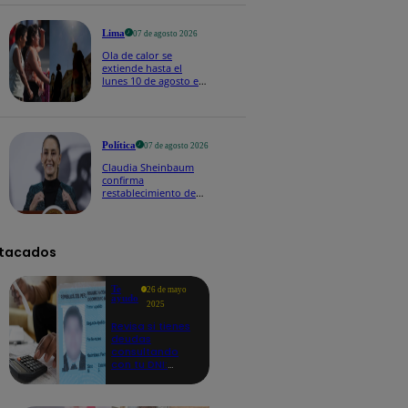
Lima
07 de agosto 2026
Ola de calor se
extiende hasta el
lunes 10 de agosto en
Lima y otras 16
regiones
Política
07 de agosto 2026
Claudia Sheinbaum
confirma
restablecimiento de
las reacciones con
Perú: "Fue un gesto de
buena voluntad hacia
México" | VIDEO
tacados
Te
26 de mayo
ayudo
2025
Revisa si tienes
deudas
consultando
con tu DNI:
aquí los
detalles