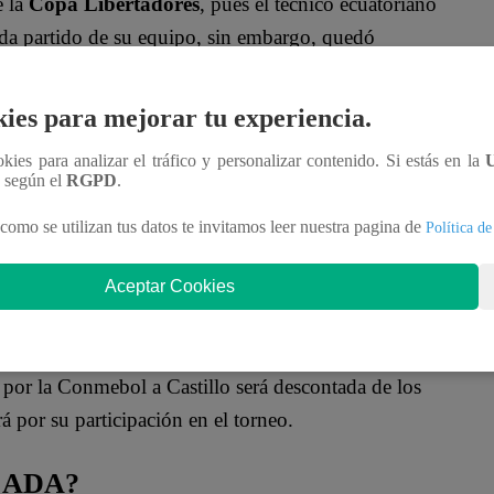
e la
Copa Libertadores
, pues el técnico ecuatoriano
ada partido de su equipo, sin embargo, quedó
ugados.
ies para mejorar tu experiencia.
ra ‘Second Castle’, sino que ahora ha recibido una
iano deberá pagar 50 mil dólares ya que fue
ookies para analizar el tráfico y personalizar contenido. Si estás en la
n según el
RGPD
.
como se utilizan tus datos te invitamos leer nuestra pagina de
Política de
Aceptar Cookies
 de Clubes de la Conmebol Libertadores, el cual
por la Conmebol a Castillo será descontada de los
á por su participación en el torneo.
CADA?