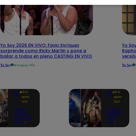
Yo Soy 2026 EN VIVO: Favio Enríquez
Yo Soy
sorprende como Ricky Martin y pone a
Rapha
bailar a todos en pleno CASTING EN VIVO
versi
Yo Soy
Yo Soy
08 de agosto 2026
Yo
Yo
08 de
08 de
Soy
Soy
agosto
agosto
2026
2026
Yo Soy
Yo Soy
2026 EN
2026 EN
VIVO: “Hey
VIVO:
Jude”
Jely
reúne a
Reátegui
Paul
se une a
McCartney,
Nino