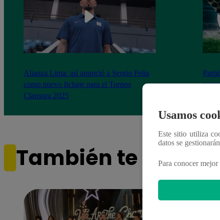
Alianza Lima: así anunció a Sergio Peña
Parti
como nuevo fichaje para el Torneo
prog
Clausura 2025
Usamos cook
Este sitio utiliza c
datos se gestionará
También te puede i
Para conocer mejor 