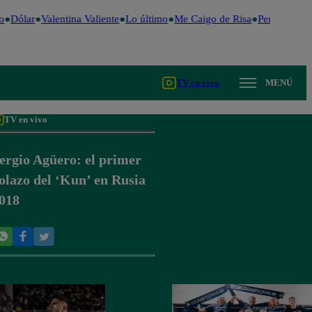
o
Dólar
Valentina Valiente
Lo último
Me Caigo de Risa
Perú Decide
TV en vivo
MENÚ
TV en vivo
ergio Agüero: el primer
olazo del ‘Kun’ en Rusia
018