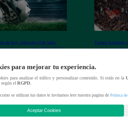
dos de hoy, miércoles 9 de julio:
Torneo Apertura: 
ramación para ver fútbol EN VIVO
ya fueron vendidas
Los Chankas
ies para mejorar tu experiencia.
ookies para analizar el tráfico y personalizar contenido. Si estás en la
n según el
RGPD
.
nteresar
como se utilizan tus datos te invitamos leer nuestra pagina de
Política de
Aceptar Cookies