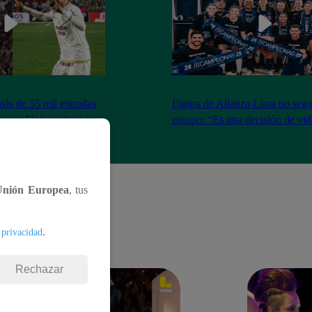
más de 55 mil entradas
Figura de Alianza Lima no segui
 para Universitario vs
equipo: “Es una decisión de vi
Unión Europea
, tus
.
 privacidad
Rechazar