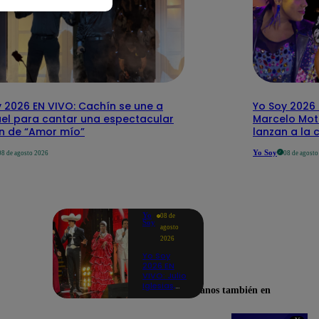
 2026 EN VIVO: Cachín se une a
Yo Soy 2026 
el para cantar una espectacular
Marcelo Mott
ón de “Amor mío”
lanzan a la 
Yo Soy
08 de agosto 2026
08 de agost
Yo
08 de
Soy
agosto
2026
Yo Soy
2026 EN
VIVO: Julio
Iglesias,
Encuéntranos también en
José José,
Celia Cruz
y más