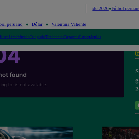
Lo último
Me Caigo de Risa
Perú Decide 2026
Fútbol peruan
bol peruano
Dólar
Valentina Valiente
lítica
Lima
Mundo
Te ayudo
Tendencias
Deportes
Espectáculos
S
g
2