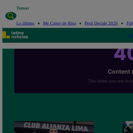
Temas
Lo último
Me Caigo de Risa
Perú Decide 2026
Fút
Po