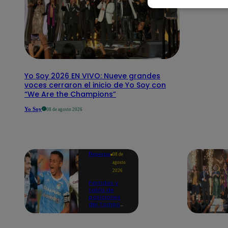
Yo Soy 2026 EN VIVO: Nueve grandes
voces cerraron el inicio de Yo Soy con
“We Are the Champions”
Yo Soy
08 de agosto 2026
Deportes
08 de
agosto
2026
Partidos y
tabla de
posiciones
del Torneo
Clausura EN
VIVO: así van
los equipos