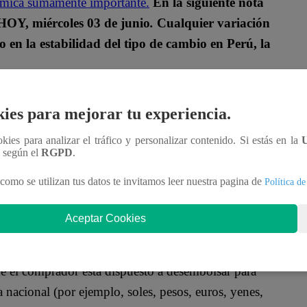
onómica sumamente importante.
En la siguiente nota
 HOY, miércoles 03 de junio
.
Cualquier variación
en la estabilidad del tipo de cambio en Perú, la
OY, 03 DE JUNIO DE 2026?
ies para mejorar tu experiencia.
ookies para analizar el tráfico y personalizar contenido. Si estás en la
istración Tributaria (Sunat), el dólar se cotizó
n según el
RGPD
.
 S/3.414
la venta.
como se utilizan tus datos te invitamos leer nuestra pagina de
Política de
IFERENCIA ENTRE COMPRA Y
Aceptar Cookies
ue el comprador está dispuesto a desembolsar para
 nacional (por ejemplo, soles, pesos, euros, yenes,