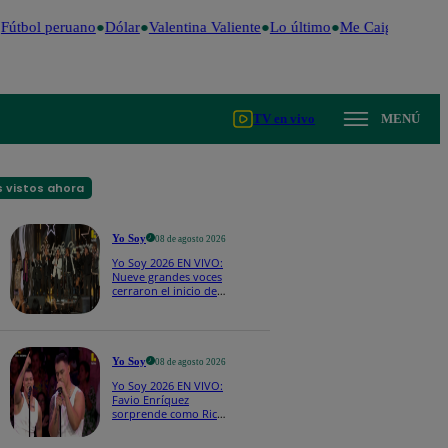
útbol peruano
Dólar
Valentina Valiente
Lo último
Me Caigo de Risa
TV en vivo
MENÚ
 vistos ahora
Yo Soy
08 de agosto 2026
Yo Soy 2026 EN VIVO:
Nueve grandes voces
cerraron el inicio de
Yo Soy con “We Are
the Champions”
Yo Soy
08 de agosto 2026
Yo Soy 2026 EN VIVO:
Favio Enríquez
sorprende como Ricky
Martin y pone a bailar
a todos en pleno