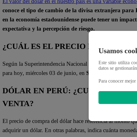
El valor del dólar en el nuestro país es una variable ec
conoce el tipo de cambio de la divisa extranjera para
en la economía estadounidense puede tener un impacto 
expectativa y la percepción de riesgo.
¿CUÁL ES EL PRECIO DEL DÓLAR H
Usamos cook
Este sitio utiliza c
Según la Superintendencia Nacional de Aduanas y de Admin
datos se gestionará
para hoy, miércoles 03 de junio, en
S/3.407
la compra y
Para conocer mejor 
DÓLAR EN PERÚ: ¿CUÁL ES LA D
VENTA?
El precio de compra del dólar hace referencia al monto q
adquirir un dólar. En otras palabras, indica cuánta moneda