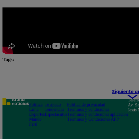
Tags:
Lo último
Moneda extranjera
Precio del dólar
Precio del dólar gratis
Precio del dólar hoy
tipo
Siguiente a
Teléf
Política
Te ayudo
Política de privacidad
Av. Sa
Lima
Tendencias
Términos y condiciones
Jesús 
Deportes
Espectáculos
Términos y condiciones aplicación
Mundo
Términos y Condiciones APP
Perú