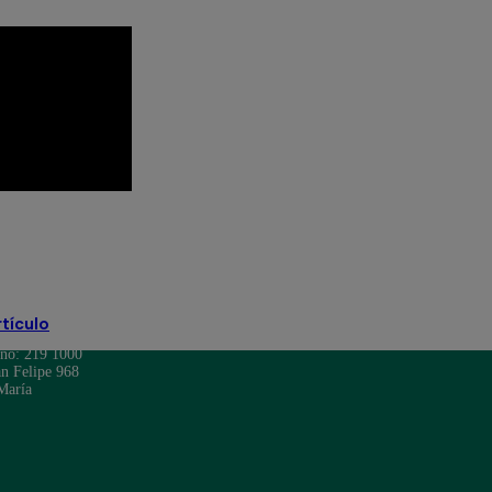
Precio del dolar en el Perú
 de cambio
rtículo
ono: 219 1000
n Felipe 968
María