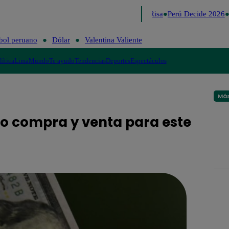
Lo último
Me Caigo de Risa
Perú Decide 2026
F
bol peruano
Dólar
Valentina Valiente
lítica
Lima
Mundo
Te ayudo
Tendencias
Deportes
Espectáculos
Más
io compra y venta para este