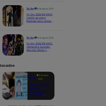
CASTING EN VIVO
Yo Soy
08 de agosto 2026
Yo Soy 2026 EN VIVO:
Cachín se une a
Raphael para cantar
una espectacular
versión de “Amor mío”
Yo Soy
08 de agosto 2026
Yo Soy 2026 EN VIVO:
¡Alejandra Guzmán,
Marcelo Motta y
Cerati dejan el rock y
se lanzan a la cumbia!
tacados
Te
26 de mayo
ayudo
2025
Revisa si tienes
deudas
consultando
con tu DNI:
aquí los
detalles