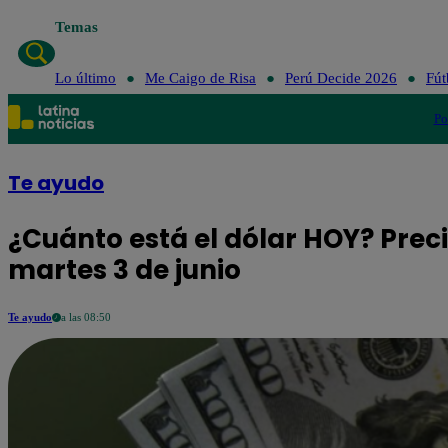
Temas
Lo último
Me Caigo de Risa
Perú Decide 2026
Fút
Po
Te ayudo
¿Cuánto está el dólar HOY? Prec
martes 3 de junio
Te ayudo
a las 08:50