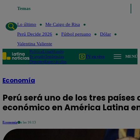
Temas
Lo último
Me Ca
Lo último
Me Caigo de Risa
Perú Decide 2026
Fútbol peruano
Dólar
Valentina Valiente
Política
Lima
Mundo
Te ayudo
Tendencias
TV en vivo
MENÚ
Deportes
Espectáculos
Economía
Perú será uno de los tres paíse
económico en América Latina en
Economía
a las 16:13