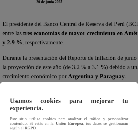
20 de junio 2025
El presidente del Banco Central de Reserva del Perú (BCR)
entre las
tres economías de mayor crecimiento en Amér
y 2.9 %
, respectivamente.
Durante la presentación del Reporte de Inflación de junio
la proyección de este año (de 3.2 % a 3.1 %) debido a u
crecimiento económico por
Argentina y Paraguay
.
Además, el BCR revisó al alza la
proyección de crecimie
Usamos cookies para mejorar tu
para 2025, impulsada principalmente por la
inversión m
experiencia.
Te puede interesar
Este sitio utiliza cookies para analizar el tráfico y personalizar
contenido. Si estás en la
Unión Europea
, tus datos se gestionarán
según el
RGPD
.
Lima
Lima
false