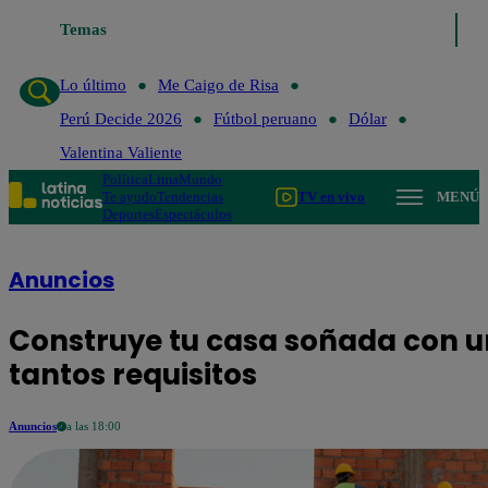
Temas
Lo último
Me Caigo de Risa
P
Lo último
Me Caigo de Risa
Perú Decide 2026
Fútbol peruano
Dólar
Valentina Valiente
Política
Lima
Mundo
Te ayudo
Tendencias
TV en vivo
MENÚ
Deportes
Espectáculos
Anuncios
Construye tu casa soñada con un
tantos requisitos
Anuncios
a las 18:00