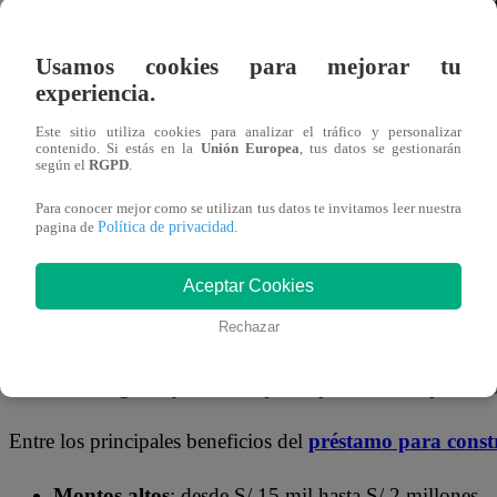
la compra de materiales de construcción, herramientas de
de nuevas etapas del proyecto.
Usamos cookies para mejorar tu
experiencia.
Este préstamo permite acceder a condiciones competitivas
Infocorp o que no cuentan con historial crediticio, graci
Este sitio utiliza cookies para analizar el tráfico y personalizar
contenido. Si estás en la
Unión Europea
, tus datos se gestionarán
inclusivo y adaptado al perfil de cada solicitante.
según el
RGPD
.
Para conocer mejor como se utilizan tus datos te invitamos leer nuestra
Beneficios de solicitar un préstamo en
Política de privacidad
pagina de
.
Con una trayectoria sólida en el mercado financiero peru
Aceptar Cookies
una fintech que ofrece seguridad y confianza. Desde 20
Rechazar
financiamiento y cuenta con inscripción en el Registro d
de Banca, Seguros y AFP, lo que respalda la transparencia
Entre los principales beneficios del
préstamo para const
Montos altos
: desde S/ 15 mil hasta S/ 2 millones.