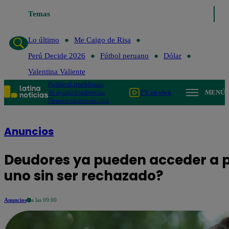
Temas
Lo último
Me Caigo de Risa
Perú 
Lo último
Me Caigo de Risa
Perú Decide 2026
Fútbol peruano
Dólar
Valentina Valiente
Política
Lima
Mundo
Te ayudo
Tendencias
TV en vivo
MENÚ
Deportes
Espectáculos
Anuncios
Deudores ya pueden acceder a p
uno sin ser rechazado?
Anuncios
a las 09:00