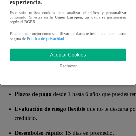
experiencia.
En Prestamype encontrarás una alternativa justa y flexibl
Este sitio utiliza cookies para analizar el tráfico y personalizar
pago. Prestamype tiene como objetivo que puedas cumplir t
contenido. Si estás en la
Unión Europea
, tus datos se gestionarán
según el
RGPD
.
sobreendeudamiento.
Para conocer mejor como se utilizan tus datos te invitamos leer nuestra
Política de privacidad
pagina de
.
Al
solicitar un préstamo
, accedes a beneficios diseñado
financiera:
Aceptar Cookies
Montos altos
: desde S/15 mil hasta S/2 millones.
Rechazar
Tasa de interés
mensual desde 0.84%
Plazos de pago
desde 1 hasta 6 años que puedes ren
Evaluación de riesgo flexible
que no te descarta por
crediticio.
Desembolso rápido
: 15 días en promedio.