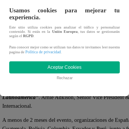
Usamos cookies para mejorar tu
Este 30 y 31 de mayo de 2024, más de 200 profesionales d
experiencia.
internacionales se reunirán en el Hotel Marriott de Lima, 
Este sitio utiliza cookies para analizar el tráfico y personalizar
para el desarrollo, como conexiones significativas, netwo
contenido. Si estás en la
Unión Europea
, tus datos se gestionarán
según el
RGPD
.
profesionales y espacios para promover proyectos de im
Para conocer mejor como se utilizan tus datos te invitamos leer nuestra
posiciona como un evento clave para impulsar el progreso
Política de privacidad
pagina de
.
Latina y el Caribe.
Aceptar Cookies
“Ninguna comunidad puede cambiar solo con el traba
Rechazar
de participar en el Funds4impact Summit 2024, estable
podamos colaborar a un nivel aún más profundo e impac
Latinoamérica”
. Arnie Adkison, Senior Vice President
Internacional.
A menos de 2 meses del evento, organizaciones de Españ
Guatemala, Bolivia, Colombia, Ecuador y Perú, junto a fu