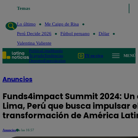
Temas
Lo último
Me Caigo de Risa
Perú Decide 2026
F
Lo último
Me Caigo de Risa
Perú Decide 2026
Fútbol peruano
Dólar
Valentina Valiente
Política
Lima
Mundo
Te ayudo
Tendencias
TV en vivo
MENÚ
Deportes
Espectáculos
Anuncios
Funds4impact Summit 2024: Un e
Lima, Perú que busca impulsar el
transformación de América Latin
Anuncios
a las 16:57