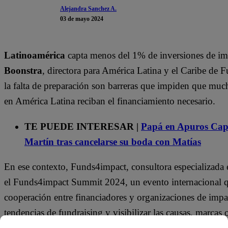
Alejandra Sanchez A.
03 de mayo 2024
Latinoamérica
capta menos del 1% de inversiones de im
Boonstra
, directora para América Latina y el Caribe de
la falta de preparación son barreras que impiden que much
en América Latina reciban el financiamiento necesario.
TE PUEDE INTERESAR |
Papá en Apuros Capít
Martín tras cancelarse su boda con Matías
En ese contexto, Funds4impact, consultora especializada en
el Funds4impact Summit 2024, un evento internacional q
cooperación entre financiadores y organizaciones de impa
tendencias de fundraising y visibilizar las causas, marca
impacto sostenible en América Latina y el Caribe.