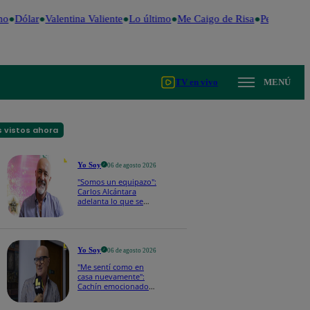
o
Dólar
Valentina Valiente
Lo último
Me Caigo de Risa
Perú Decide
TV en vivo
MENÚ
 vistos ahora
Yo Soy
06 de agosto 2026
"Somos un equipazo":
Carlos Alcántara
adelanta lo que se
viene en la nueva
temporada de Yo Soy
2026
Yo Soy
06 de agosto 2026
"Me sentí como en
casa nuevamente":
Cachín emocionado
con las novedades de
los castings de Yo Soy