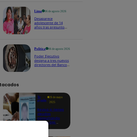
2026
Lima
06 de agosto 2026
Desaparece
adolescente de 14
años tras presunto
contacto con falso
menor en Roblox
Política
06 de agosto 2026
Poder Ejecutivo
designa a tres nuevos
directores del Banco
Central de Reserva:
¿quiénes son?
tacados
Te
26 de mayo
ayudo
2025
Revisa si tienes
deudas
consultando
con tu DNI:
aquí los
detalles