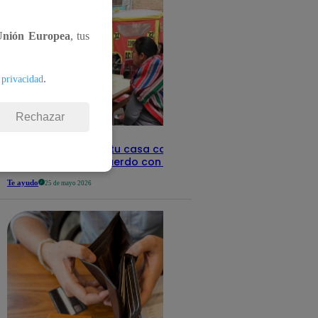
Unión Europea
, tus
.
 privacidad
Rechazar
Revisa con tu DNI si tu casa califica
como pobre, de acuerdo con el Sisfoh
Te ayudo
25 de mayo 2026