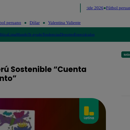
Lo último
Me Caigo de Risa
Perú Decide 2026
Fútbol peruan
bol peruano
Dólar
Valentina Valiente
lítica
Lima
Mundo
Te ayudo
Tendencias
Deportes
Espectáculos
Más
rú Sostenible “Cuenta
ento”