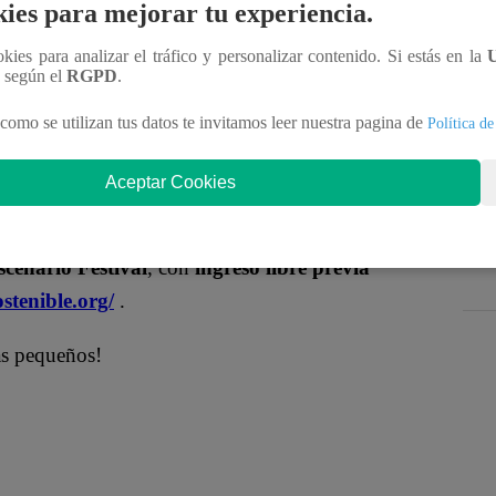
ión
te invita a disfrutar de
“Cuenta Cuentos – Yo te
ies para mejorar tu experiencia.
ookies para analizar el tráfico y personalizar contenido. Si estás en la
n según el
RGPD
.
eva
y
Martina Peñaloza
, actores de
Eres mi bien
,
como se utilizan tus datos te invitamos leer nuestra pagina de
Política de
ntan la imaginación.
as saludables
y la oportunidad de tomarse
fotos
Aceptar Cookies
cenario Festival
, con
ingreso libre previa
ostenible.org/
.
ás pequeños!