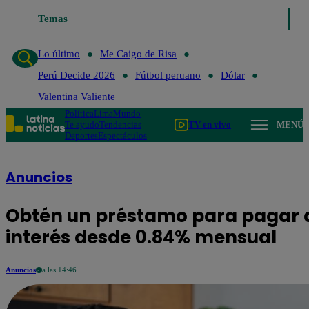
Temas
Lo último
Me Caigo 
Lo último
Me Caigo de Risa
Perú Decide 2026
Fútbol peruano
Dólar
Valentina Valiente
Política
Lima
Mundo
Te ayudo
Tendencias
TV en vivo
MENÚ
Deportes
Espectáculos
Anuncios
Obtén un préstamo para pagar 
interés desde 0.84% mensual
Anuncios
a las 14:46