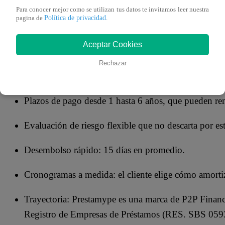
Para conocer mejor como se utilizan tus datos te invitamos leer nuestra
Política de privacidad
pagina de
.
Un préstamo para pagar deudas tiene varios beneficios. A
Aceptar Cookies
Montos altos: desde S/ 15 mil hasta S/ 2 millones.
Rechazar
Tasa de interés mensual desde 1.19 %.
Plazos de pago desde 1 hasta 6 años, que pueden re
Evaluación de riesgo flexible que no descarta por est
Desembolso rápido: 15 días en promedio.
Cronogramas a medida: el cliente elige cómo amortiz
Trayectoria: Prestamype es una marca de P2P Financ
Registro de Empresas de Préstamos (RES. SBS 059