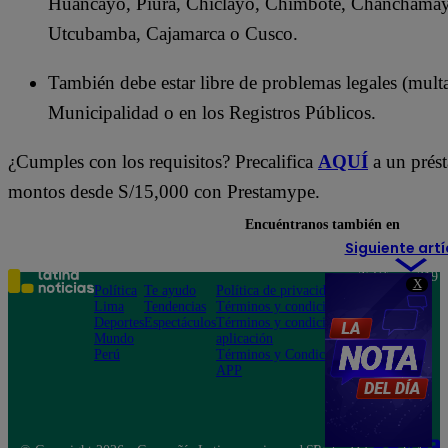
Huancayo, Piura, Chiclayo, Chimbote, Chanchamay
Utcubamba, Cajamarca o Cusco.
También debe estar libre de problemas legales (multa
Municipalidad o en los Registros Públicos.
¿Cumples con los requisitos? Precalifica
AQUÍ
a un prést
montos desde S/15,000 con Prestamype.
Encuéntranos también en
Siguiente artí
Teléfono: 219
X
Política
Te ayudo
Política de privacidad
1000
Lima
Tendencias
Términos y condiciones
Av. San
Deportes
Espectáculos
Términos y condiciones
Felipe 968
Mundo
aplicación
Jesús María
Perú
Términos y Condiciones
APP