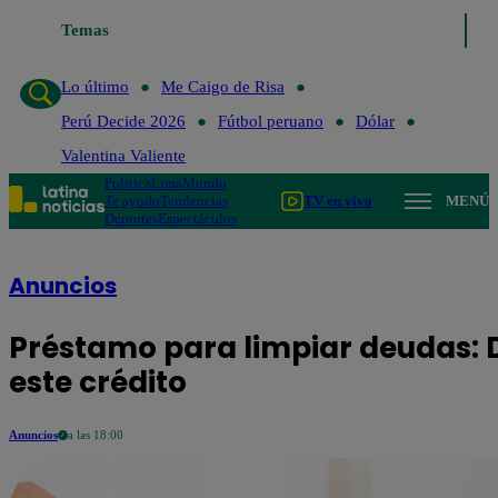
Lo último
Temas
Me Caigo de Risa
Perú Decide 2026
Fútbol peruano
Dóla
Lo último
Me Caigo de Risa
Perú Decide 2026
Fútbol peruano
Dólar
Valentina Valiente
Política
Lima
Mundo
Te ayudo
Tendencias
TV en vivo
MENÚ
Deportes
Espectáculos
Anuncios
Préstamo para limpiar deudas: D
este crédito
Anuncios
a las 18:00