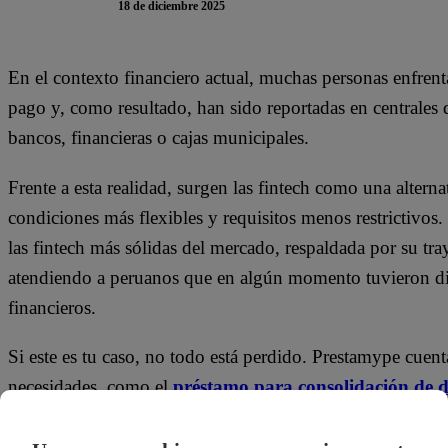
18 de diciembre 2025
En el contexto financiero actual, muchas personas enfren
pago y, como resultado, han sido reportadas en centrales d
bancos, financieras o cajas municipales.
Frente a esta realidad, surgen las fintech como una alterna
condiciones más flexibles y requisitos menos restrictivos. 
las fintech más sólidas del mercado, respaldada por su tr
atendiendo a peruanos que en algún momento tuvieron di
financieros.
Si este es tu caso, no todo está perdido. Prestamype cuent
necesidades, como el
préstamo para consolidación de 
deudas—tarjetas de crédito, préstamos personales, vehicu
única cuota mensual en lugar de varias. A continuación, de