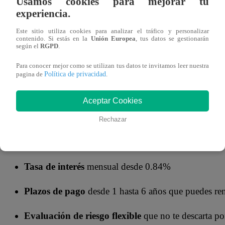
Usamos cookies para mejorar tu
experiencia.
préstamo.
Este sitio utiliza cookies para analizar el tráfico y personalizar
contenido. Si estás en la
Unión Europea
, tus datos se gestionarán
Beneficios del préstamo de Prestamype
según el
RGPD
.
Para conocer mejor como se utilizan tus datos te invitamos leer nuestra
Tener varias deudas, cada una con diferentes tasas y fech
Política de privacidad
pagina de
.
organización financiera. Con el
préstamo para consolid
Aceptar Cookies
atrás ese estrés, ya que te permite unificar tus deudas en u
Este crédito te ofrece los siguientes beneficios:
Rechazar
Montos altos
: desde S/15 mil hasta S/2 millones.
Tasa de interés
mensual desde 0.84%
Plazos de pago
desde 1 hasta 6 años que puedes ren
Evaluación de riesgo flexible
que no te descarta por