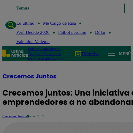
Temas
Lo último
Me Caigo d
Lo último
Me Caigo de Risa
Perú Decide 2026
Fútbol peruano
Dólar
Valentina Valiente
Política
Lima
Mundo
Te ayudo
Tendencias
TV en vivo
MENÚ
Deportes
Espectáculos
Crecemos Juntos
Crecemos juntos: Una iniciativa 
emprendedores a no abandonar
Crecemos Juntos
a las 11:09