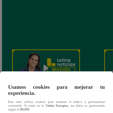
Usamos cookies para mejorar tu
experiencia.
Latina Noticias, edición mediodía:
Latin
Este sitio utiliza cookies para analizar el tráfico y personalizar
encuesta de hoy, miércoles 1 de abril
encue
contenido. Si estás en la
Unión Europea
, tus datos se gestionarán
según el
RGPD
.