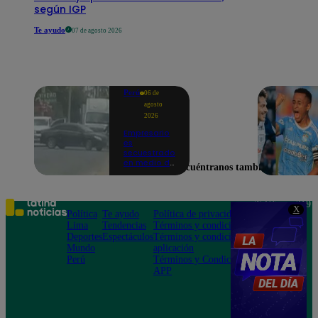
según IGP
Te ayudo
07 de agosto 2026
Perú
06 de
agosto
2026
Empresario
es
secuestrado
en medio de
Encuéntranos también en
ataque a
balazos en
Piura | VIDEO
Teléfono: 219
X
Política
Te ayudo
Política de privacidad
1000
Lima
Tendencias
Términos y condiciones
Av. San
Deportes
Espectáculos
Términos y condiciones
Felipe 968
Mundo
aplicación
Jesús María
Perú
Términos y Condiciones
APP