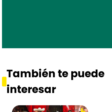
También te puede
interesar