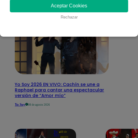
Aceptar Cookies
Rechazar
Yo Soy 2026 EN VIVO: Cachín se une a
Raphael para cantar una espectacular
versión de “Amor mío”
Yo Soy
08 de agosto 2026
Yo
08 de
Soy
agosto