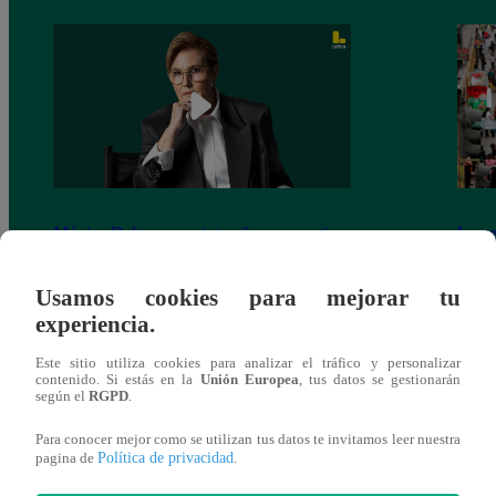
Mónica Delta, por quinto año consecutivo,
La pe
la periodista más influyente de la
millo
televisión peruana
caóti
Usamos cookies para mejorar tu
experiencia.
Este sitio utiliza cookies para analizar el tráfico y personalizar
contenido. Si estás en la
Unión Europea
, tus datos se gestionarán
según el
RGPD
.
También te puede
Para conocer mejor como se utilizan tus datos te invitamos leer nuestra
Política de privacidad
pagina de
.
interesar