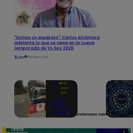
"Somos un equipazo": Carlos Alcántara
adelanta lo que se viene en la nueva
temporada de Yo Soy 2026
Yo Soy
06 de agosto 2026
Lima
06 de
agosto
2026
ATU inicia
fase de
orientación
del carril
Encuéntranos también en
exclusivo
para el
Corredor
Azul en la
Teléfono: 219
X