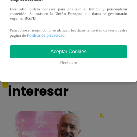
Este sitio utiliza cookies para analizar el tráfico y personalizar
contenido. Si estás en la
Unión Europea
, tus datos se gestionarán
según el
RGPD
.
Cocina en 60: Aprende a preparar un
Cocin
Para conocer mejor como se utilizan tus datos te invitamos leer nuestra
exquisito ‘Zucchini fries’ [Video]
delic
Política de privacidad
pagina de
.
Aceptar Cookies
Rechazar
También te puede
interesar