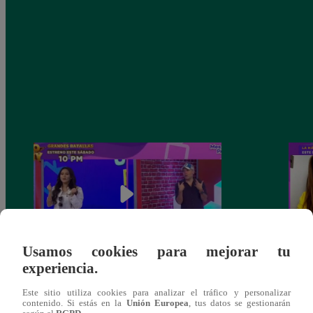
Usamos cookies para mejorar tu
experiencia.
Amy Gutierrez pasó un divertido
Carlo
momento en el programa
Brivi
Este sitio utiliza cookies para analizar el tráfico y personalizar
contenido. Si estás en la
Unión Europea
, tus datos se gestionarán
Casa