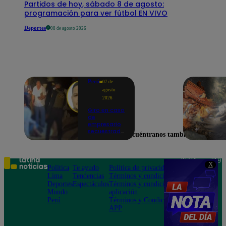
Partidos de hoy, sábado 8 de agosto:
programación para ver fútbol EN VIVO
Deportes
08 de agosto 2026
Perú
07 de
agosto
2026
Giro en caso
de
empresario
secuestrado
Encuéntranos también en
y asesinado:
Habría sido
un ajuste de
cuentas
Teléfono: 219
X
Política
Te ayudo
Política de privacidad
1000
Lima
Tendencias
Términos y condiciones
Av. San
Deportes
Espectáculos
Términos y condiciones
Felipe 968
Mundo
aplicación
Jesús María
Perú
Términos y Condiciones
APP