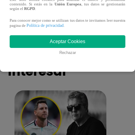
contenido. Si estás en la
Unión Europea
, tus datos se gestionarán
Melissa Klug en EVDLV: ¿Te consideras
EVDL
según el
RGPD
.
una buena madre?
Farfá
Para conocer mejor como se utilizan tus datos te invitamos leer nuestra
Política de privacidad
pagina de
.
Aceptar Cookies
También te puede
Rechazar
interesar