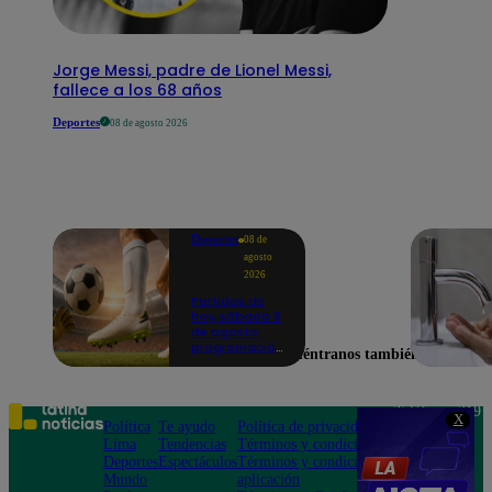
Jorge Messi, padre de Lionel Messi,
fallece a los 68 años
Deportes
08 de agosto 2026
Deportes
08 de
agosto
2026
Partidos de
hoy, sábado 8
de agosto:
programación
Encuéntranos también en
para ver
fútbol EN
VIVO
Teléfono: 219
X
Política
Te ayudo
Política de privacidad
1000
Lima
Tendencias
Términos y condiciones
Av. San
Deportes
Espectáculos
Términos y condiciones
Felipe 968
Mundo
aplicación
Jesús María