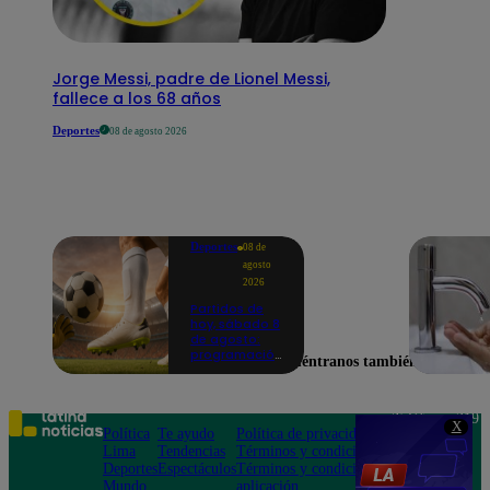
Jorge Messi, padre de Lionel Messi,
fallece a los 68 años
Deportes
08 de agosto 2026
Deportes
08 de
agosto
2026
Partidos de
hoy, sábado 8
de agosto:
programación
Encuéntranos también en
para ver
fútbol EN
VIVO
Teléfono: 219
X
Política
Te ayudo
Política de privacidad
1000
Lima
Tendencias
Términos y condiciones
Av. San
Deportes
Espectáculos
Términos y condiciones
Felipe 968
Mundo
aplicación
Jesús María