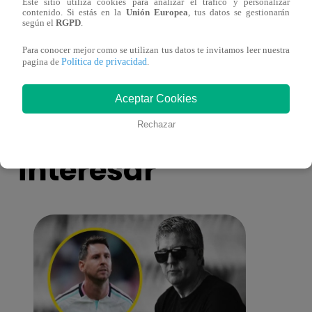
Este sitio utiliza cookies para analizar el tráfico y personalizar
contenido. Si estás en la
Unión Europea
, tus datos se gestionarán
Melissa Klug en EVDLV: ¿Te consideras
EVDL
según el
RGPD
.
una buena madre?
Farfá
Para conocer mejor como se utilizan tus datos te invitamos leer nuestra
Política de privacidad
pagina de
.
Aceptar Cookies
También te puede
Rechazar
interesar