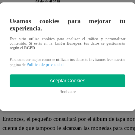
08 de abril 2018
Usamos cookies para mejorar tu
En el quiosco de una esquina de Lima los hinchas se des
experiencia.
respectivas figuritas. Muchos llegarán, pero solo uno tend
Este sitio utiliza cookies para analizar el tráfico y personalizar
figuritas.
contenido. Si estás en la
Unión Europea
, tus datos se gestionarán
según el
RGPD
.
Para conocer mejor como se utilizan tus datos te invitamos leer nuestra
Política de privacidad
pagina de
.
Hasta ese mismo quiosco también llegará el niño Arturito
Sanguchini. Al consultar por el álbum de tapa dura, cuyo 
Aceptar Cookies
que no le alcanza el dinero para adquirirlo.
Rechazar
Entonces, el pequeño consultará por el álbum de tapa norm
cuenta de que tampoco le alcanzan las monedas para comp