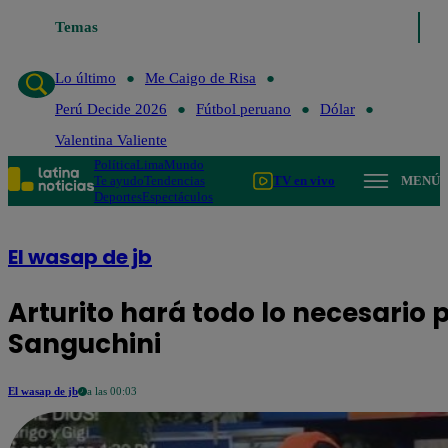
Temas
Lo último
Me Caigo de
Lo último
Me Caigo de Risa
Perú Decide 2026
Fútbol peruano
Dólar
Valentina Valiente
Política
Lima
Mundo
Te ayudo
Tendencias
TV en vivo
MENÚ
Deportes
Espectáculos
El wasap de jb
Arturito hará todo lo necesario 
Sanguchini
El wasap de jb
a las 00:03