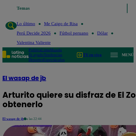
Temas
Lo último
Me Caigo de
Lo último
Me Caigo de Risa
Perú Decide 2026
Fútbol peruano
Dólar
Valentina Valiente
Política
Lima
Mundo
Te ayudo
Tendencias
TV en vivo
MENÚ
Deportes
Espectáculos
El wasap de jb
Arturito quiere su disfraz de El 
obtenerlo
El wasap de jb
a las 22:44