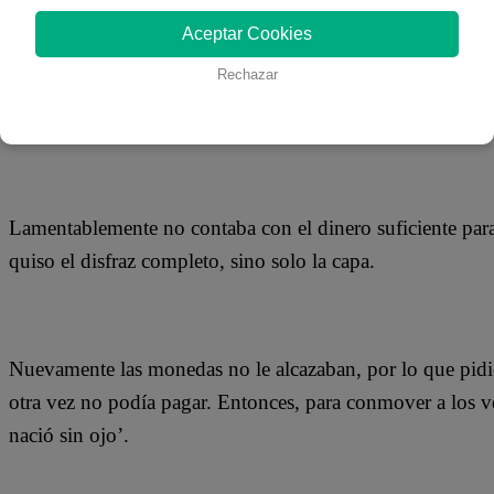
27 de octubre 2018
Aceptar Cookies
Rechazar
A pocos días de Halloween, los disfraces salen como pan c
especializadas llegó el Niño Arturito buscando un traje de
Lamentablemente no contaba con el dinero suficiente para
quiso el disfraz completo, sino solo la capa.
Nuevamente las monedas no le alcazaban, por lo que pidi
otra vez no podía pagar. Entonces, para conmover a los ven
nació sin ojo’.