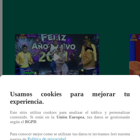
Josimar armó una tremenda fiesta de año
Kenji
Usamos cookies para mejorar tu
nuevo en El Wasap de JB
“ayud
experiencia.
Este sitio utiliza cookies para analizar el tráfico y personalizar
contenido. Si estás en la
Unión Europea
, tus datos se gestionarán
según el
RGPD
.
También te puede
Para conocer mejor como se utilizan tus datos te invitamos leer nuestra
Política de privacidad
pagina de
.