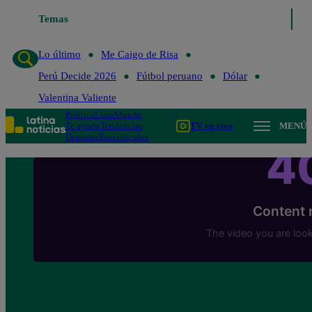
Temas
Lo último
Me Caigo de Risa
Perú Decide 
Lo último
Me Caigo de Risa
Perú Decide 2026
Fútbol peruano
Dólar
Valentina Valiente
Política
Lima
Mundo
Te ayudo
Tendencias
TV en vivo
MENÚ
Deportes
Espectáculos