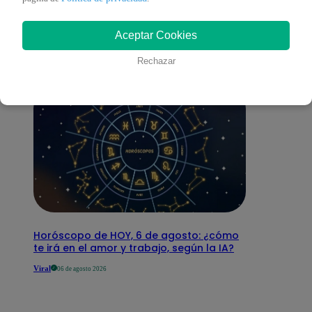
interesar
Aceptar Cookies
Rechazar
Horóscopo de HOY, 6 de agosto: ¿cómo
te irá en el amor y trabajo, según la IA?
Viral
06 de agosto 2026