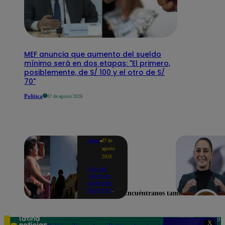
MEF anuncia que aumento del sueldo
mínimo será en dos etapas: "El primero,
posiblemente, de S/ 100 y el otro de S/
70"
Política
07 de agosto 2026
Lima
07 de
agosto
2026
Ola de
calor se
extiende
hasta el
Encuéntranos también en
lunes 10
de
agosto en
Lima y
Teléfono: 219
X