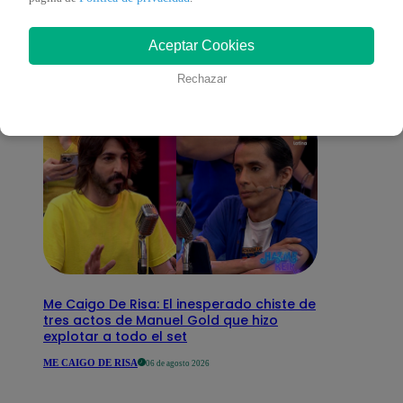
interesar
Aceptar Cookies
Rechazar
Me Caigo De Risa: El inesperado chiste de
tres actos de Manuel Gold que hizo
explotar a todo el set
ME CAIGO DE RISA
06 de agosto 2026