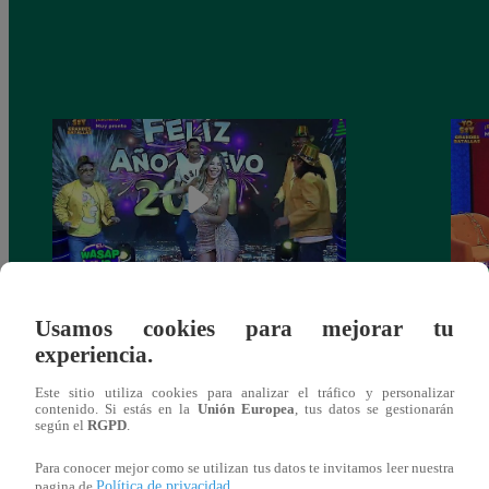
Josimar armó una tremenda fiesta de año
Kenji
Usamos cookies para mejorar tu
nuevo en El Wasap de JB
“ayud
experiencia.
Este sitio utiliza cookies para analizar el tráfico y personalizar
contenido. Si estás en la
Unión Europea
, tus datos se gestionarán
según el
RGPD
.
También te puede
Para conocer mejor como se utilizan tus datos te invitamos leer nuestra
Política de privacidad
pagina de
.