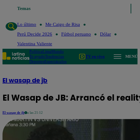
Temas
Lo último
Me Caigo de Risa
Perú Decide 2026
Lo último
Me Caigo de Risa
Perú Decide 2026
Fútbol peruano
Dólar
Valentina Valiente
Política
Lima
Mundo
Te ayudo
Tendencias
TV en vivo
MENÚ
Deportes
Espectáculos
El wasap de jb
El Wasap de JB: Arrancó el reality
El wasap de jb
a las 21:12