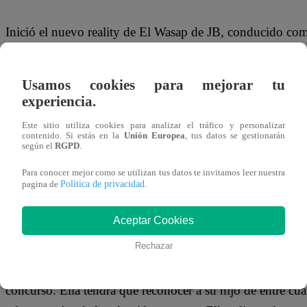
Inició el nuevo reality de El Wasap de JB, conducido c
de “levantar” el show anterior por falta de auspicio, por el
en esta nueva iniciativa, que tiene bastante proyección a tr
Usamos cookies para mejorar tu
experiencia.
Este sitio utiliza cookies para analizar el tráfico y personalizar
contenido. Si estás en la
Unión Europea
, tus datos se gestionarán
El premio que entregará este nuevo reality, luego de que 
según el
RGPD
.
para obtener pasajes al Mundial Rusia 2018, serán dos bol
Para conocer mejor como se utilizan tus datos te invitamos leer nuestra
programa es ya una celebridad en el Perú, conocida por
Política de privacidad
pagina de
.
y nada menos que Maqui Bravo de Cueva, la madre del s
Aceptar Cookies
Rechazar
Ella fue felicitada por los conductores por los logros de su
concurso. Ella tendrá que reconocer a su hijo de entre cua