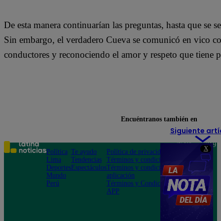
De esta manera continuarían las preguntas, hasta que se s
Sin embargo, el verdadero Cueva se comunicó en vico co
conductores y reconociendo el amor y respeto que tiene p
Encuéntranos también en
Siguiente artí
Teléfono: 219
X
Política
Te ayudo
Política de privacidad
1000
Lima
Tendencias
Términos y condiciones
Av. San
Deportes
Espectáculos
Términos y condiciones
Felipe 968
Mundo
aplicación
Jesús María
Perú
Términos y Condiciones
APP