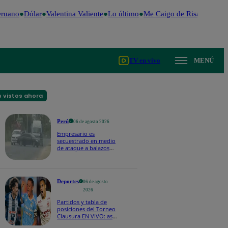
ruano
Dólar
Valentina Valiente
Lo último
Me Caigo de Risa
Perú De
TV en vivo
MENÚ
 vistos ahora
Perú
06 de agosto 2026
Empresario es
secuestrado en medio
de ataque a balazos
en Piura | VIDEO
Deportes
06 de agosto
2026
Partidos y tabla de
posiciones del Torneo
Clausura EN VIVO: así
van los equipos en la