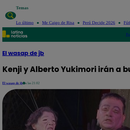
Temas
Lo último
Me Caigo de Risa
Perú Decide 2026
Fút
Po
El wasap de jb
Kenji y Alberto Yukimori irán a b
El wasap de jb
a las 21:02