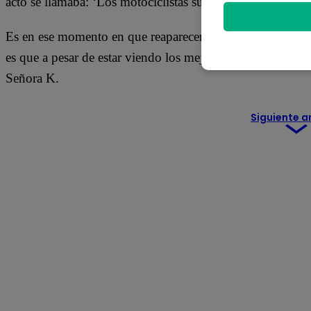
acto se llamaba: ‘Los motociclistas suicidas’. En plena p
Es en ese momento en que reaparecerán las peleas entre l
es que a pesar de estar viendo los mejores actos circenses,
Señora K.
Siguiente a