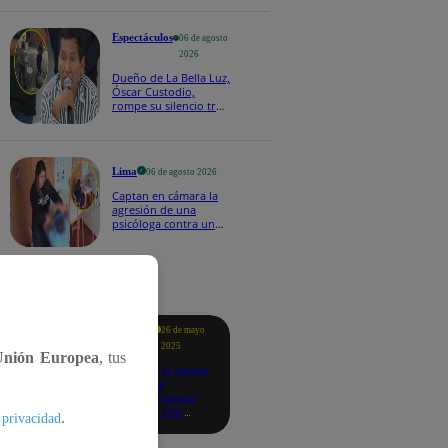
fecha 4
Espectáculos
06 de agosto
2026
Dueño de La Bella Luz,
Óscar Custodio,
rompe su silencio tras
denuncia de acoso de
Naldy Saldaña
Lima
06 de agosto 2026
Captan en cámara la
agresión de una
psicóloga contra un
niño con autismo:
madre denuncia
maltratos contínuos
tacados
Te
26 de mayo
ayudo
2025
Unión Europea
, tus
Revisa si tienes
deudas
consultando
con tu DNI:
.
 privacidad
aquí los
detalles