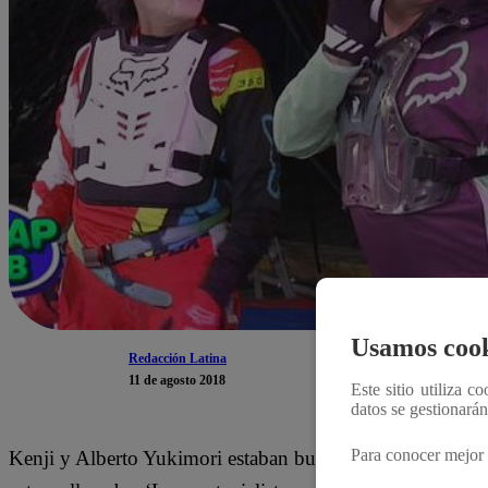
Usamos cook
Redacción Latina
11 de agosto 2018
Este sitio utiliza c
datos se gestionará
Para conocer mejor 
Kenji y Alberto Yukimori estaban buscando un nuevo trab