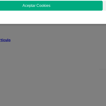
ruena apareció la hermana querida, Keiko.
Aceptar Cookies
os dos hermanos, encolerizando al anciano padre. Y
 nunca pararon las discusiones entre Kenji y la
rtículo