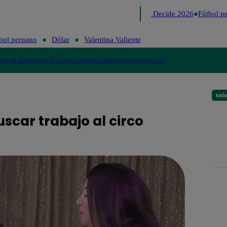
Lo último
Me Caigo de Risa
Perú Decide 2026
Fútbol pe
bol peruano
Dólar
Valentina Valiente
lítica
Lima
Mundo
Te ayudo
Tendencias
Deportes
Espectáculos
Más
uscar trabajo al circo