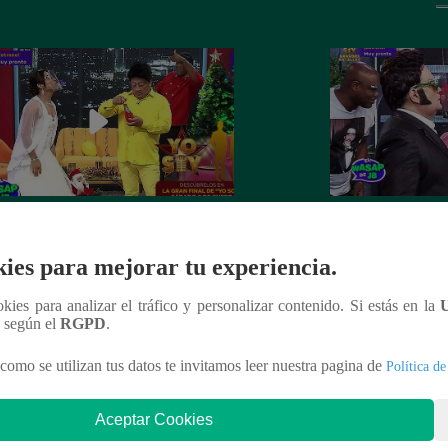
 recibe el año nuevo con otro
Luismi tuvo un pés
ín” ante la emoción de su esposa
lo recordarán de l
ies para mejorar tu experiencia.
ookies para analizar el tráfico y personalizar contenido. Si estás en la
n según el
RGPD
.
nteresar
como se utilizan tus datos te invitamos leer nuestra pagina de
Política de
Aceptar Cookies