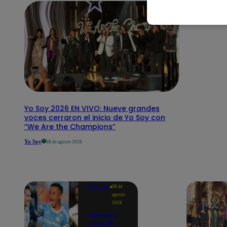
Yo Soy 2026 EN VIVO: Nueve grandes
voces cerraron el inicio de Yo Soy con
“We Are the Champions”
Yo Soy
08 de agosto 2026
Deportes
08 de
agosto
2026
Partidos y
tabla de