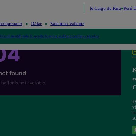
Lo último
Me Caigo de Risa
Perú D
bol peruano
Dólar
Valentina Valiente
lítica
Lima
Mundo
Te ayudo
Tendencias
Deportes
Espectáculos
K
c
C
D
v
h
s