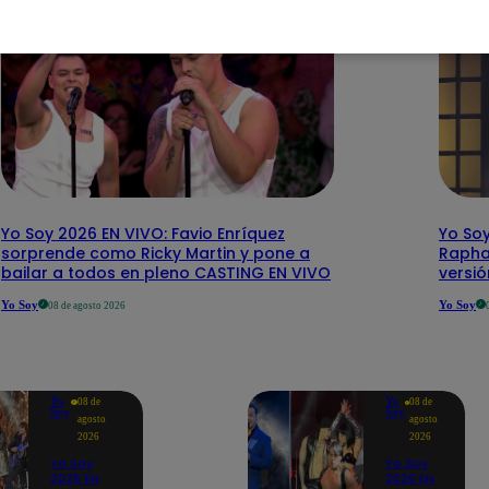
Yo Soy 2026 EN VIVO: Favio Enríquez
Yo Soy
sorprende como Ricky Martin y pone a
Rapha
bailar a todos en pleno CASTING EN VIVO
versi
Yo Soy
Yo Soy
08 de agosto 2026
Yo
Yo
08 de
08 de
Soy
Soy
agosto
agosto
2026
2026
Yo Soy
Yo Soy
2026 EN
2026 EN