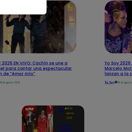
 2026 EN VIVO: Cachín se une a
Yo Soy 2026 
el para cantar una espectacular
Marcelo Mott
ón de “Amor mío”
lanzan a la 
Yo Soy
08 de agosto 2026
08 de agost
Yo
08 de
Soy
agosto
2026
Yo Soy
2026 EN