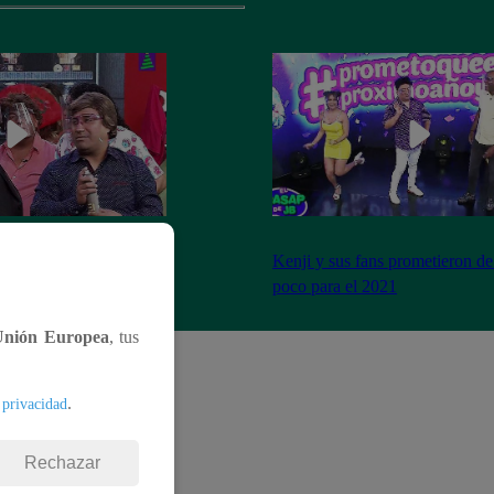
imo cierre de año y se
Kenji y sus fans prometieron de
a peor forma
poco para el 2021
Unión Europea
, tus
.
 privacidad
Rechazar