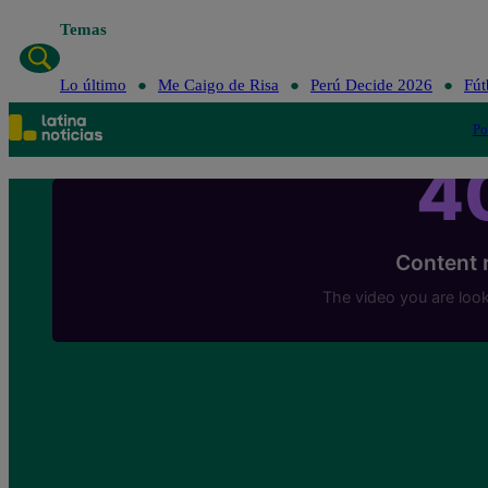
Temas
Lo último
Me Caigo de Risa
Perú Decide 2026
Fút
Po