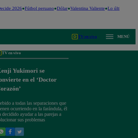
ecide 2026
Fútbol peruano
Dólar
Valentina Valiente
Lo último
Me C
TV en vivo
MENÚ
TV en vivo
enji Yukimori se
onvierte en el ‘Doctor
orazón’
ebido a todas las separaciones que
ienen ocurriendo en la farándula, él
a decidido ayudar a las parejas a
olucionar sus problemas