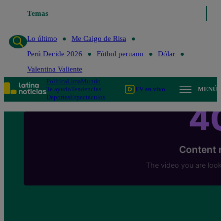
Temas
Lo último
Me Caigo de 
Lo último
Me Caigo de Risa
Perú Decide 2026
Fútbol peruano
Dólar
Valentina Valiente
Política
Lima
Mundo
Te ayudo
Tendencias
TV en vivo
MENÚ
Deportes
Espectáculos