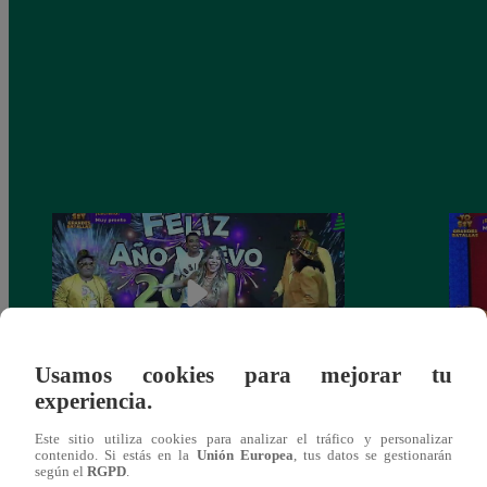
Usamos cookies para mejorar tu
experiencia.
Josimar armó una tremenda fiesta de año
Kenji
Este sitio utiliza cookies para analizar el tráfico y personalizar
nuevo en El Wasap de JB
“ayud
contenido. Si estás en la
Unión Europea
, tus datos se gestionarán
según el
RGPD
.