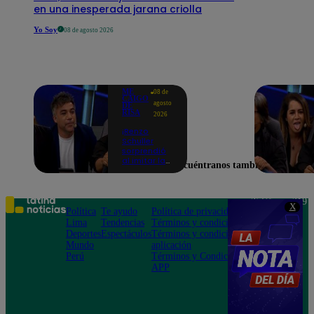
en una inesperada jarana criolla
Yo Soy
08 de agosto 2026
ME
08 de
CAIGO
agosto
DE
RISA
2026
¡Renzo
Schuller
sorprendió
al imitar la
Encuéntranos también en
peculiar voz
de Julio Díaz
en Me Caigo
De Risa!
Teléfono: 219
X
Política
Te ayudo
Política de privacidad
1000
Lima
Tendencias
Términos y condiciones
Av. San
Deportes
Espectáculos
Términos y condiciones
Felipe 968
Mundo
aplicación
Jesús María
Perú
Términos y Condiciones
APP