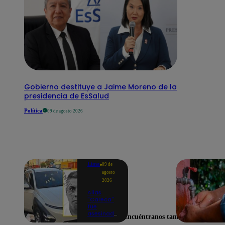
Gobierno destituye a Jaime Moreno de la
presidencia de EsSalud
Política
09 de agosto 2026
Lima
09 de
agosto
2026
Alias
"Careca"
fue
asesinado
Encuéntranos también en
a balazos