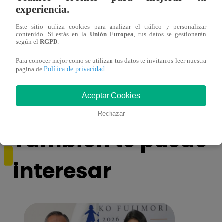
experiencia.
Este sitio utiliza cookies para analizar el tráfico y personalizar
contenido. Si estás en la
Unión Europea
, tus datos se gestionarán
según el
RGPD
.
Para conocer mejor como se utilizan tus datos te invitamos leer nuestra
Josimar armó una tremenda fiesta de año
Kenji
Política de privacidad
pagina de
.
nuevo en El Wasap de JB
“ayud
Aceptar Cookies
Rechazar
También te puede
interesar