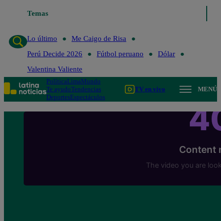
Temas
Lo último
Me Caigo de Ris
Lo último
Me Caigo de Risa
Perú Decide 2026
Fútbol peruano
Dólar
Valentina Valiente
Política
Lima
Mundo
Te ayudo
Tendencias
TV en vivo
MENÚ
Deportes
Espectáculos