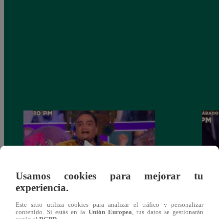
Usamos cookies para mejorar tu
experiencia.
¡Jorge Benavides estuvo escondido tras la
Shant
Este sitio utiliza cookies para analizar el tráfico y personalizar
contenido. Si estás en la
Unión Europea
, tus datos se gestionarán
máscara de ‘Caballo’!
del Ma