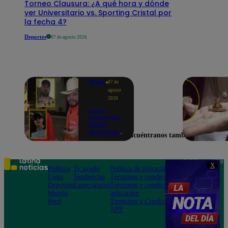
Torneo Clausura: ¿A qué hora y dónde
ver Universitario vs. Sporting Cristal por
la fecha 4?
Deportes
07 de agosto 2026
Mundo
07 de
agosto
2026
Nueve
influencers
fueron
asesinados
Encuéntranos también en
por la
guerra
interna en
el Cártel de
Teléfono: 219
X
Sinaloa
Política
Te ayudo
Política de privacidad
1000
Lima
Tendencias
Términos y condiciones
Av. San
Deportes
Espectáculos
Términos y condiciones
Felipe 968
Mundo
aplicación
Jesús María
Perú
Términos y Condiciones
APP