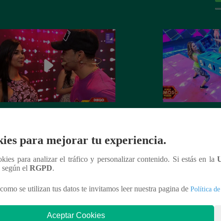
 Chávarri tuvo que enfrentar a las
Los cuatro famoso
ellas rivales para llegar a la prueba
habilidad en el ma
ies para mejorar tu experiencia.
cervezas
ookies para analizar el tráfico y personalizar contenido. Si estás en la
n según el
RGPD
.
como se utilizan tus datos te invitamos leer nuestra pagina de
Política de
nteresar
Aceptar Cookies