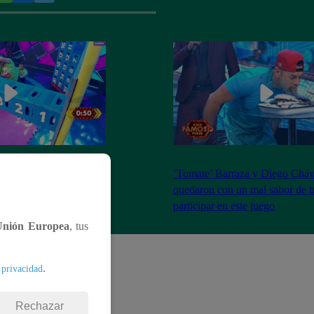
s demostraron toda su
‘Tomate’ Barraza y Diego Cháv
nejo de cajas de
quedaron con un mal sabor de b
participar en este juego
Unión Europea
, tus
.
 privacidad
Rechazar