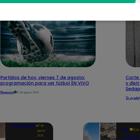
Partidos de hoy, viernes 7 de agosto:
Corte 
programación para ver fútbol EN VIVO
y dist
Sedap
Deportes
07 de agosto 2026
Te ayudo
Entretenimiento
07 de
Perú
06 de
agosto
2026
Sismo de