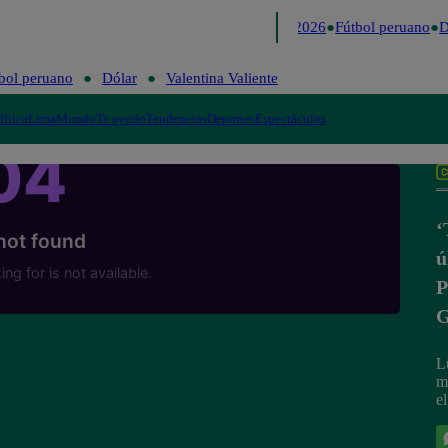
Lo último
Me Caigo de Risa
Perú Decide 2026
Fútbol peruano
Dó
bol peruano
Dólar
Valentina Valiente
lítica
Lima
Mundo
Te ayudo
Tendencias
Deportes
Espectáculos
‘
ú
P
G
L
m
e