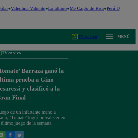
lar
Valentina Valiente
Lo último
Me Caigo de Risa
Perú Decide 202
TV en vivo
MENÚ
TV en vivo
Tomate’ Barraza ganó la
ltima prueba a Gino
esaressi y clasificó a la
ran Final
uego de un infartante mano a
ano, ‘Tomate’ logró prevalecer en
l último juego de la semana.