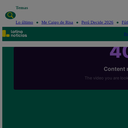
Temas
Lo último
Me Caigo de Risa
Perú Decide 2026
Fút
Po