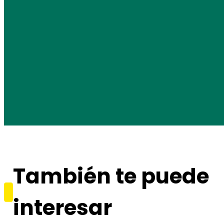
También te puede
interesar