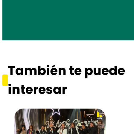
También te puede
interesar